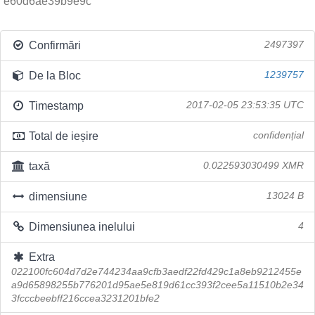
e60d6ae39b9e9c
Confirmări
2497397
De la Bloc
1239757
Timestamp
2017-02-05 23:53:35 UTC
Total de ieșire
confidențial
taxă
0.022593030499 XMR
dimensiune
13024 B
Dimensiunea inelului
4
Extra
022100fc604d7d2e744234aa9cfb3aedf22fd429c1a8eb9212455e
a9d65898255b776201d95ae5e819d61cc393f2cee5a11510b2e34
3fcccbeebff216ccea3231201bfe2