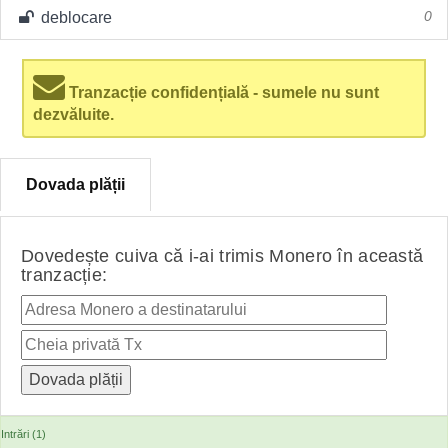
deblocare
0
Tranzacție confidențială - sumele nu sunt
dezvăluite.
Dovada plății
Dovedește cuiva că i-ai trimis Monero în această
tranzacție:
Intrări (1)