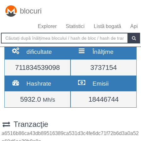
blocuri
Explorer
Statistici
Listă bogată
Api
dificultate
Înălţime
711834539098
3737154
Hashrate
Emisii
5932.0
18446744
Mh/s
Tranzacţie
a6516b86ca43db89516389ca531d3c4fe6dc71f72b6d3a0a52