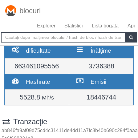
blocuri
Explorer
Statistici
Listă bogată
Api
dificultate
Înălţime
663461095556
3736388
Hashrate
Emisii
5528.8
18446744
Mh/s
Tranzacţie
ab846fa9af09d75cd4c31411de4dd11a7fc8b40b690c294f0aaa