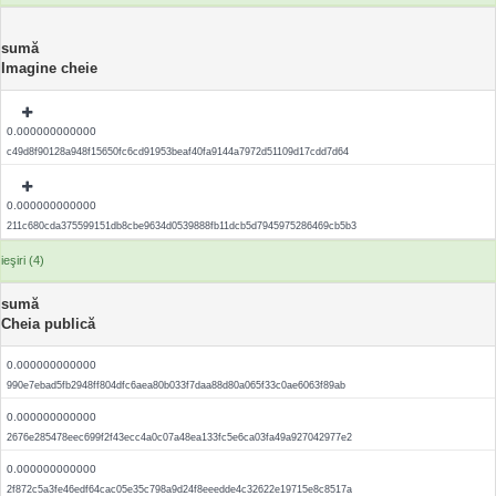
sumă
Imagine cheie
0.000000000000
c49d8f90128a948f15650fc6cd91953beaf40fa9144a7972d51109d17cdd7d64
0.000000000000
211c680cda375599151db8cbe9634d0539888fb11dcb5d7945975286469cb5b3
ieşiri (4)
sumă
Cheia publică
0.000000000000
990e7ebad5fb2948ff804dfc6aea80b033f7daa88d80a065f33c0ae6063f89ab
0.000000000000
2676e285478eec699f2f43ecc4a0c07a48ea133fc5e6ca03fa49a927042977e2
0.000000000000
2f872c5a3fe46edf64cac05e35c798a9d24f8eeedde4c32622e19715e8c8517a