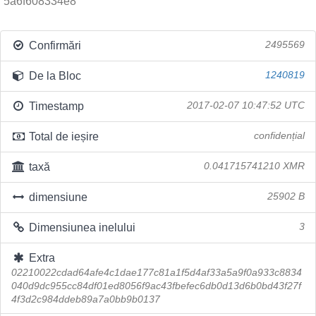
5a6f608334e8
Confirmări
2495569
De la Bloc
1240819
Timestamp
2017-02-07 10:47:52 UTC
Total de ieșire
confidențial
taxă
0.041715741210 XMR
dimensiune
25902 B
Dimensiunea inelului
3
Extra
02210022cdad64afe4c1dae177c81a1f5d4af33a5a9f0a933c8834
040d9dc955cc84df01ed8056f9ac43fbefec6db0d13d6b0bd43f27f
4f3d2c984ddeb89a7a0bb9b0137