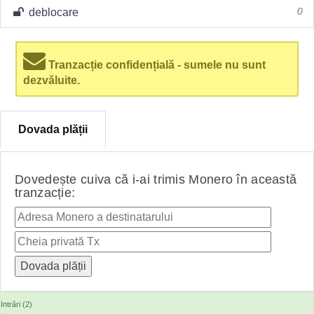
deblocare
0
Tranzacție confidențială - sumele nu sunt
dezvăluite.
Dovada plății
Dovedește cuiva că i-ai trimis Monero în această
tranzacție:
Intrări (2)