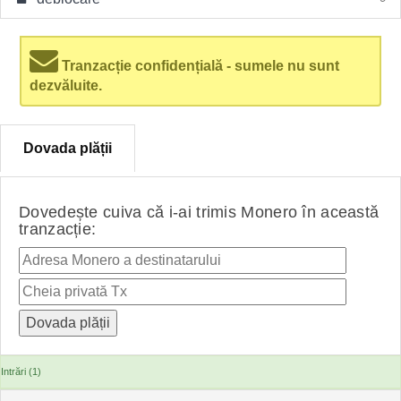
Tranzacție confidențială - sumele nu sunt
dezvăluite.
Dovada plății
Dovedește cuiva că i-ai trimis Monero în această
tranzacție:
Intrări (1)