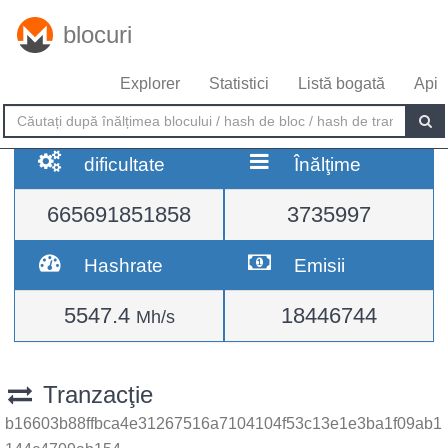
blocuri
Explorer
Statistici
Listă bogată
Api
dificultate
Înălţime
665691851858
3735997
Hashrate
Emisii
5547.4
18446744
Mh/s
Tranzacţie
b16603b88ffbca4e31267516a7104104f53c13e1e3ba1f09ab1