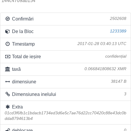
144c4709ab154
Confirmări
2502608
De la Bloc
1233389
Timestamp
2017-01-28 03:40:13 UTC
Total de ieșire
confidențial
taxă
0.066841808632 XMR
dimensiune
38147 B
Dimensiunea inelului
3
Extra
01cd3f6fb1c1bdacb1734ed3d6e5c7ae76d22cc70420c88e43dc0b
dda8794613b4
deblocare
0