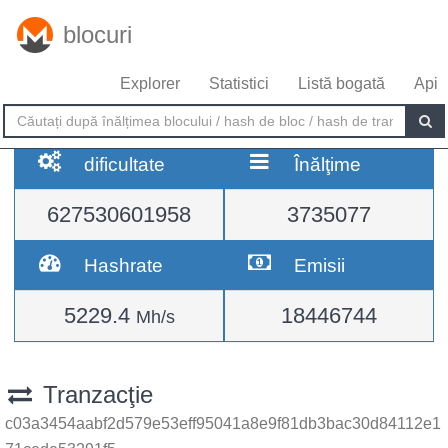
blocuri
Explorer
Statistici
Listă bogată
Api
dificultate
Înălţime
627530601958
3735077
Hashrate
Emisii
5229.4
18446744
Mh/s
Tranzacţie
c03a3454aabf2d579e53eff95041a8e9f81db3bac30d84112e1