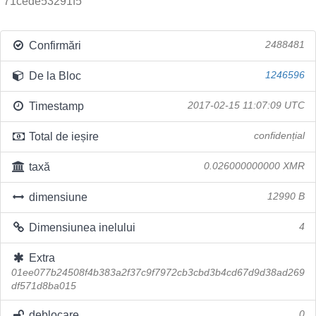
71cede53291f5
Confirmări
2488481
De la Bloc
1246596
Timestamp
2017-02-15 11:07:09 UTC
Total de ieșire
confidențial
taxă
0.026000000000 XMR
dimensiune
12990 B
Dimensiunea inelului
4
Extra
01ee077b24508f4b383a2f37c9f7972cb3cbd3b4cd67d9d38ad269
df571d8ba015
deblocare
0