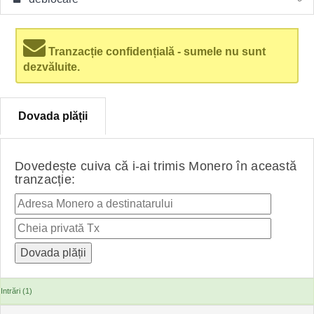
Tranzacție confidențială - sumele nu sunt
dezvăluite.
Dovada plății
Dovedește cuiva că i-ai trimis Monero în această
tranzacție:
Intrări (1)