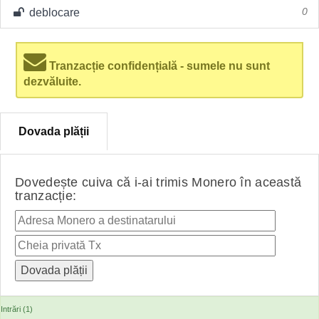
deblocare
0
Tranzacție confidențială - sumele nu sunt
dezvăluite.
Dovada plății
Dovedește cuiva că i-ai trimis Monero în această
tranzacție:
Intrări (1)