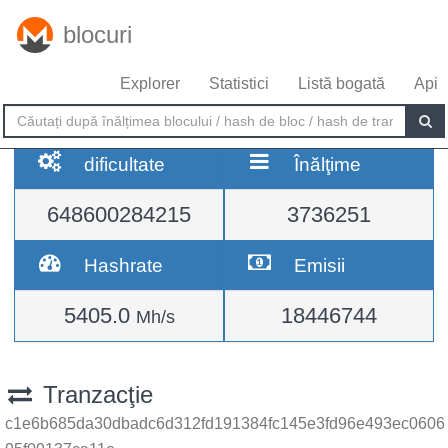
blocuri
Explorer
Statistici
Listă bogată
Api
dificultate
Înălţime
648600284215
3736251
Hashrate
Emisii
5405.0
18446744
Mh/s
Tranzacţie
c1e6b685da30dbadc6d312fd191384fc145e3fd96e493ec0606