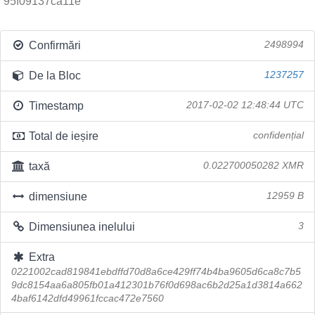
95f09137ca11e
Confirmări
2498994
De la Bloc
1237257
Timestamp
2017-02-02 12:48:44 UTC
Total de ieșire
confidențial
taxă
0.022700050282 XMR
dimensiune
12959 B
Dimensiunea inelului
3
Extra
0221002cad819841ebdffd70d8a6ce429ff74b4ba9605d6ca8c7b5
9dc8154aa6a805fb01a412301b76f0d698ac6b2d25a1d3814a662
4baf6142dfd49961fccac472e7560