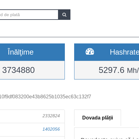
Înălţime
Hashrat
3734880
5297.6
Mh/
10f9df083200e43b8625b1035ec63c132f7
2332824
Dovada plății
1402056