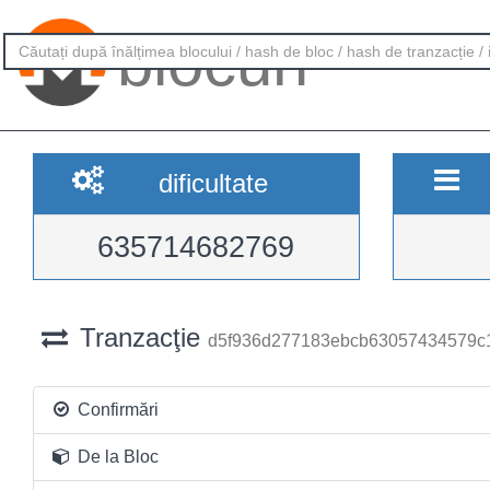
blocuri
dificultate
635714682769
Tranzacţie
d5f936d277183ebcb63057434579c
Confirmări
De la Bloc