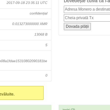
Dovedește cuiva că i-a
2017-09-18 23:35:11 UTC
confidențial
0.013273000000 XMR
13068 B
5
b08a1fdae15310802090181be
0
văluite.
ieşiri (2)