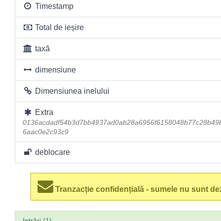
Timestamp
Total de ieșire
taxă
dimensiune
Dimensiunea inelului
Extra
0136acdadf54b3d7bb4937ad0ab28a6956f6158048b77c28b49
6aac0e2c93c9
deblocare
Tranzacție confidențială - sumele nu sunt dez
Intrări (1)