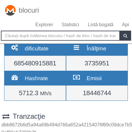
blocuri
Explorer
Statistici
Listă bogată
Api
dificultate
Înălţime
685480915881
3735951
Hashrate
Emisii
5712.3
18446744
Mh/s
Tranzacţie
dbb8672b6d5a94a69b494d766a652a42154076f69c09dce7b5