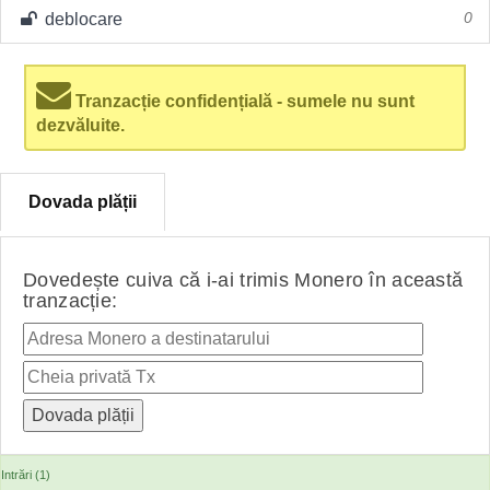
deblocare
0
Tranzacție confidențială - sumele nu sunt
dezvăluite.
Dovada plății
Dovedește cuiva că i-ai trimis Monero în această
tranzacție:
Intrări (1)