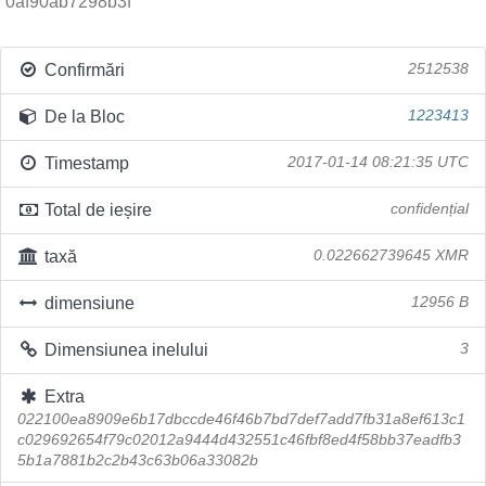
0af90ab7298b3f
Confirmări
2512538
De la Bloc
1223413
Timestamp
2017-01-14 08:21:35 UTC
Total de ieșire
confidențial
taxă
0.022662739645 XMR
dimensiune
12956 B
Dimensiunea inelului
3
Extra
022100ea8909e6b17dbccde46f46b7bd7def7add7fb31a8ef613c1
c029692654f79c02012a9444d432551c46fbf8ed4f58bb37eadfb3
5b1a7881b2c2b43c63b06a33082b