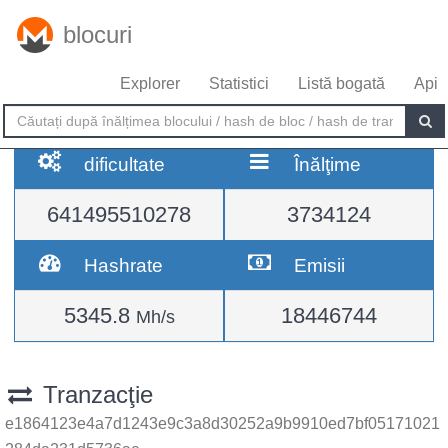
blocuri
Explorer
Statistici
Listă bogată
Api
dificultate
Înălţime
641495510278
3734124
Hashrate
Emisii
5345.8
18446744
Mh/s
Tranzacţie
e1864123e4a7d1243e9c3a8d30252a9b9910ed7bf05171021