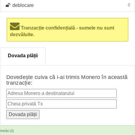
deblocare
0
Tranzacție confidențială - sumele nu sunt
dezvăluite.
Dovada plății
Dovedește cuiva că i-ai trimis Monero în această
tranzacție:
Intrări (2)