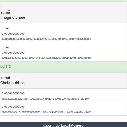
sumă
Imagine cheie
0.000000000000
51dd9cfd5c30e35e3d2a90c6128c09f503771683de55b0979c5b8f9bd96ed8cd
0.000000000000
a06a208c3a3d3780c775c9357484225902adaad098e26015197f5cc050db6ecf
ieşiri (2)
sumă
Cheia publică
0.000000000000
7d0c5cab028aaf2f18e7f9551199c5f4a3d13765903c1a0ff69136d184a81470
0.000000000000
a6883db20c47a78d6fbd94f58abe73880ca249dd6b03273409994449b807a28b
Operat de
LocalMonero