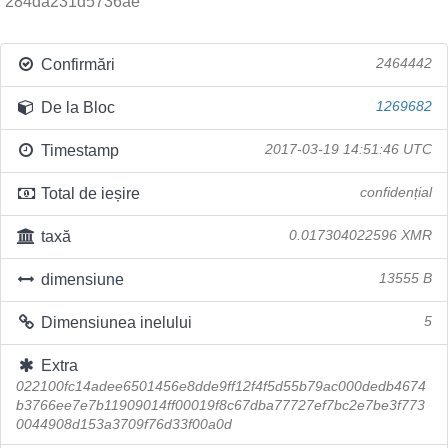
284da231d5736ae
Confirmări
2464442
De la Bloc
1269682
Timestamp
2017-03-19 14:51:46 UTC
Total de ieșire
confidențial
taxă
0.017304022596 XMR
dimensiune
13555 B
Dimensiunea inelului
5
Extra
022100fc14adee6501456e8dde9ff12f4f5d55b79ac000dedb4674
b3766ee7e7b11909014ff00019f8c67dba77727ef7bc2e7be3f773
0044908d153a3709f76d33f00a0d