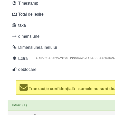
Timestamp
Total de ieșire
taxă
dimensiune
Dimensiunea inelului
Extra
01fb8f6a64db28c9138808dd5d17e665aa0e9e82
deblocare
Tranzacție confidențială - sumele nu sunt dez
Intrări (1)