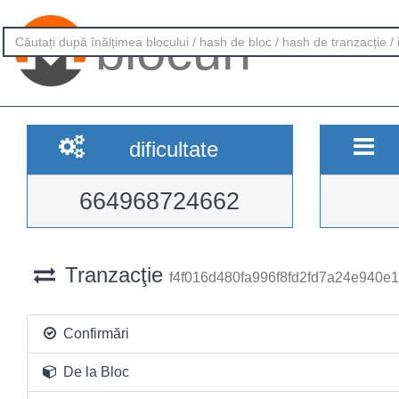
blocuri
dificultate
664968724662
Tranzacţie
f4f016d480fa996f8fd2fd7a24e940
Confirmări
De la Bloc