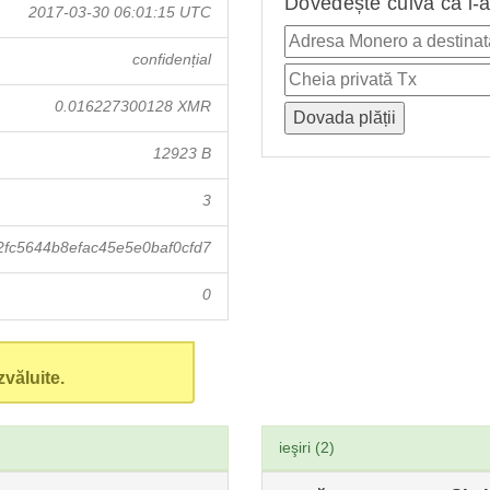
Dovedește cuiva că i-a
2017-03-30 06:01:15 UTC
confidențial
0.016227300128 XMR
12923 B
3
fc5644b8efac45e5e0baf0cfd7
0
văluite.
ieşiri (2)