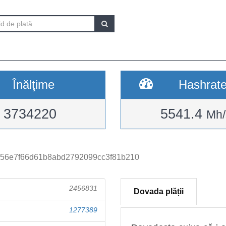
Înălţime
Hashrat
3734220
5541.4
Mh/
e156e7f66d61b8abd2792099cc3f81b210
2456831
Dovada plății
1277389