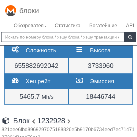
блоки
Обозреватель
Статистика
Богатейшие
API
Сложность
Высота
655882692042
3733960
Хешрейт
Эмиссия
5465.7
18446744
Mh/s
Блок
1232928
821aee6fbd8969297075188826e5b9170b6734eed7ec71471