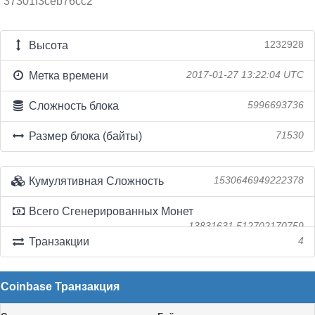
37301f3ceb76cc2
Высота
1232928
Метка времени
2017-01-27 13:22:04 UTC
Сложность блока
5996693736
Размер блока (байты)
71530
Кумулятивная Сложность
1530646949222378
Всего Сгенерированных Монет
13831631.512702170759
Транзакции
4
Coinbase Транзакция