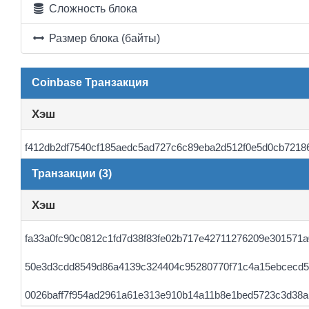
Сложность блока
Размер блока (байты)
Coinbase Транзакция
Хэш
f412db2df7540cf185aedc5ad727c6c89eba2d512f0e5d0cb7218
Транзакции (3)
Хэш
fa33a0fc90c0812c1fd7d38f83fe02b717e42711276209e301571
50e3d3cdd8549d86a4139c324404c95280770f71c4a15ebcecd5
0026baff7f954ad2961a61e313e910b14a11b8e1bed5723c3d38a