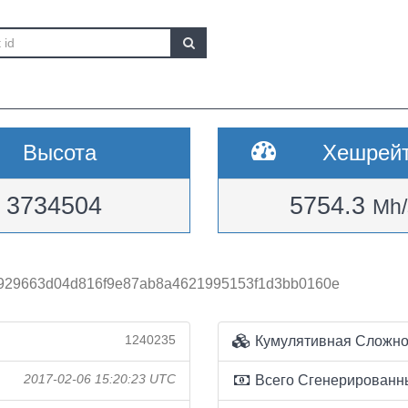
Высота
Хешрей
3734504
5754.3
Mh/
f929663d04d816f9e87ab8a4621995153f1d3bb0160e
1240235
Кумулятивная Сложно
2017-02-06 15:20:23 UTC
Всего Сгенерированн