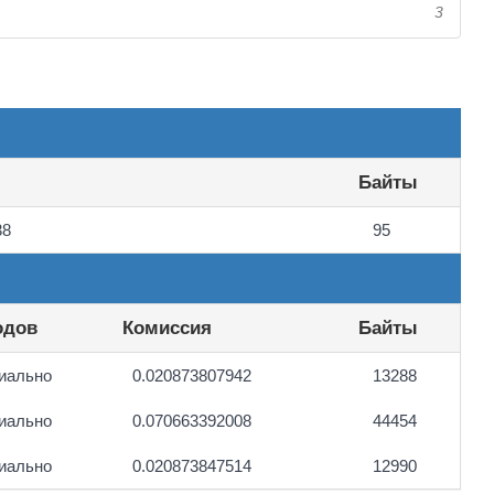
3
Байты
38
95
одов
Комиссия
Байты
иально
0.020873807942
13288
иально
0.070663392008
44454
иально
0.020873847514
12990