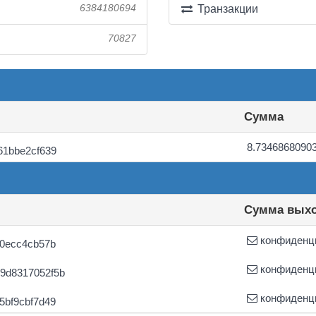
6384180694
Транзакции
70827
Сумма
8.7346868090
61bbe2cf639
Сумма вых
конфиденц
a0ecc4cb57b
конфиденц
9d8317052f5b
конфиденц
5bf9cbf7d49