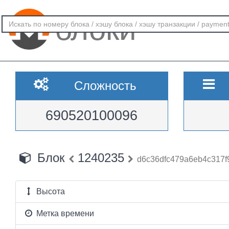
блоки
Сложность
690520100096
Блок
1240235
d6c36dfc479a6eb4c317
Высота
Метка времени