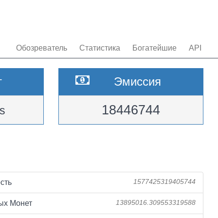
Обозреватель
Статистика
Богатейшие
API
т
Эмиссия
18446744
s
сть
1577425319405744
ых Монет
13895016.309553319588