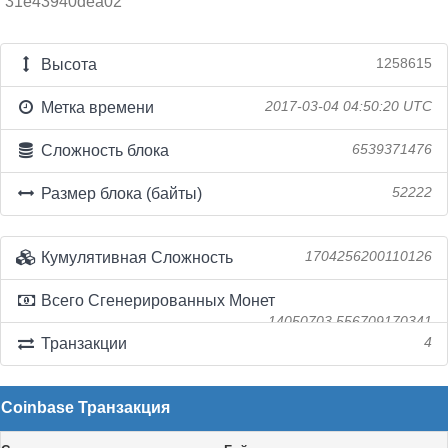
31e43940dea02
Высота
1258615
Метка времени
2017-03-04 04:50:20 UTC
Сложность блока
6539371476
Размер блока (байты)
52222
Кумулятивная Сложность
1704256200110126
Всего Сгенерированных Монет
14050703.556709170341
Транзакции
4
Coinbase Транзакция