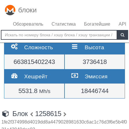
блоки
Обозреватель
Статистика
Богатейшие
API
Сложность
Высота
663815402243
3736418
Хешрейт
Эмиссия
5531.8
18446744
Mh/s
Блок
1258615
1fe2f374998d4019dd8a4479028981630c6ac1c76d3f6e5b4f0