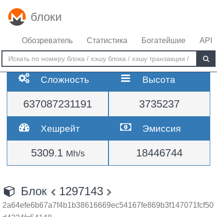
блоки
Обозреватель
Статистика
Богатейшие
API
Сложность
Высота
637087231191
3735237
Хешрейт
Эмиссия
5309.1
18446744
Mh/s
Блок
1297143
2a64efe6b67a7f4b1b38616669ec54167fe869b3f147071fcf50