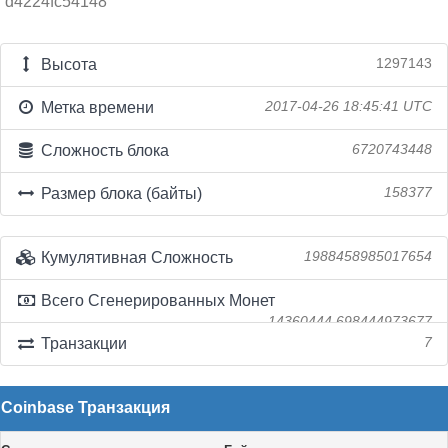
d4224fc54148
Высота
1297143
Метка времени
2017-04-26 18:45:41 UTC
Сложность блока
6720743448
Размер блока (байты)
158377
Кумулятивная Сложность
1988458985017654
Всего Сгенерированных Монет
14360444.698444973677
Транзакции
7
Coinbase Транзакция