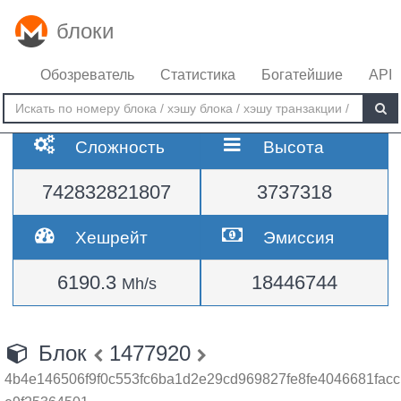
блоки
Обозреватель
Статистика
Богатейшие
API
Сложность
Высота
742832821807
3737318
Хешрейт
Эмиссия
6190.3
18446744
Mh/s
Блок
1477920
4b4e146506f9f0c553fc6ba1d2e29cd969827fe8fe4046681facc