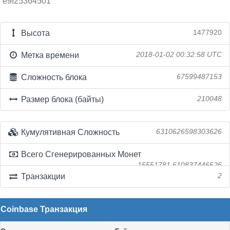
e9f25364501
Высота
1477920
Метка времени
2018-01-02 00:32:58 UTC
Сложность блока
67599487153
Размер блока (байты)
210048
Кумулятивная Сложность
6310626598303626
Всего Сгенерированных Монет
15551781.610837446526
Транзакции
2
Coinbase Транзакция