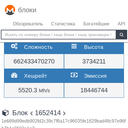
блоки
Обозреватель
Статистика
Богатейшие
API
Сложность
Высота
662433470270
3734211
Хешрейт
Эмиссия
5520.3
18446744
Mh/s
Блок
1652414
1e689d99edb902fd2c39c7f6a17c96035fe1829bad48c97e96f