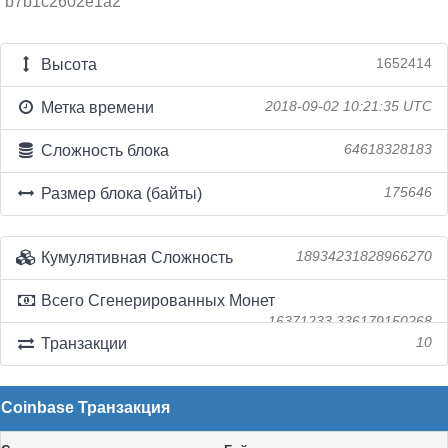
b7b1c2602e1a2
Высота
1652414
Метка времени
2018-09-02 10:21:35 UTC
Сложность блока
64618328183
Размер блока (байты)
175646
Кумулятивная Сложность
18934231828966270
Всего Сгенерированных Монет
16371233.336179150268
Транзакции
10
Coinbase Транзакция