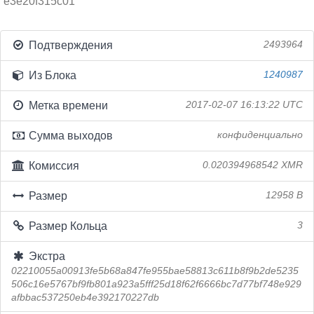
e3e20f315c01
Подтверждения
2493964
Из Блока
1240987
Метка времени
2017-02-07 16:13:22 UTC
Сумма выходов
конфиденциально
Комиссия
0.020394968542 XMR
Размер
12958 B
Размер Кольца
3
Экстра
02210055a00913fe5b68a847fe955bae58813c611b8f9b2de5235
506c16e5767bf9fb801a923a5fff25d18f62f6666bc7d77bf748e929
afbbac537250eb4e392170227db