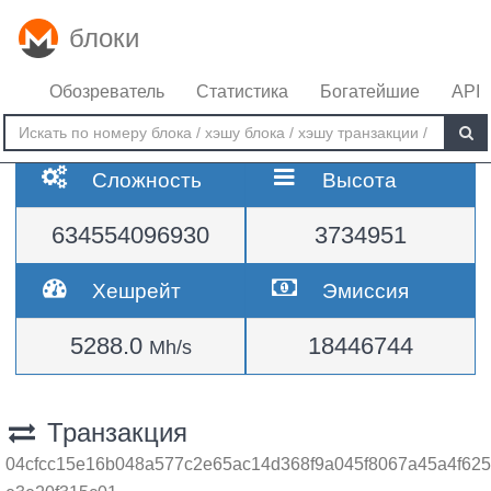
блоки
Обозреватель
Статистика
Богатейшие
API
Сложность
Высота
634554096930
3734951
Хешрейт
Эмиссия
5288.0
18446744
Mh/s
Транзакция
04cfcc15e16b048a577c2e65ac14d368f9a045f8067a45a4f625