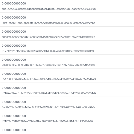
0.000000000000
eb51e2a2240865c90615bbe0db4f3eb4bf8f0169795e3d41a4ee5ed22e738e76
0.000000000000
90bf1a5db816857ab6cafc1beaeae2583f63a6702b935a85936fab5e479e2cbb
0.000000000000
c8a3d925b65ceb631e8a68f02fb6d5362b00c42072c66f61a572f661950a93cb
0.000000000000
017742b2c71563eaf76f6073ad05cff1d009894ad29b340bef2932796360df59
0.000000000000
93e0b683ce00893d1608018fe14c1cdd9e3ffc06b78977a6ec2f659054f57338
0.000000000000
d547c88f77b283a442c1756e4b0735548bc8b7ef433a042a43f02d974e451b73
0.000000000000
c7167e09eeb1bbd2f355c53172d19afd4450479c5050ec1445206d04e4545147
0.000000000000
6ab8e25fc8a8f2144a5ec2c2123a6878bf71cb51498b20626bcb70ca00d47b3c
0.000000000000
b21f73c031982393ee709da8f9fcf26039f21a7cf1600fdd914d5d19356fab36
0.000000000000