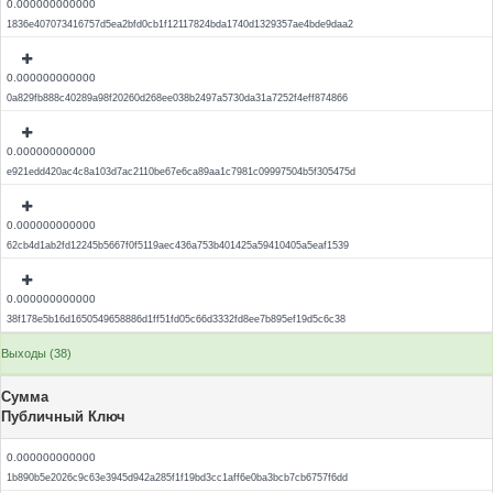
0.000000000000
1836e407073416757d5ea2bfd0cb1f12117824bda1740d1329357ae4bde9daa2
0.000000000000
0a829fb888c40289a98f20260d268ee038b2497a5730da31a7252f4eff874866
0.000000000000
e921edd420ac4c8a103d7ac2110be67e6ca89aa1c7981c09997504b5f305475d
0.000000000000
62cb4d1ab2fd12245b5667f0f5119aec436a753b401425a59410405a5eaf1539
0.000000000000
38f178e5b16d1650549658886d1ff51fd05c66d3332fd8ee7b895ef19d5c6c38
Выходы (38)
Сумма
Публичный Ключ
0.000000000000
1b890b5e2026c9c63e3945d942a285f1f19bd3cc1aff6e0ba3bcb7cb6757f6dd