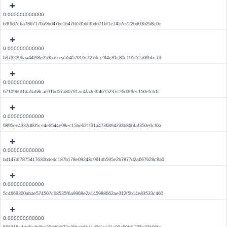
0.000000000000
b3f9d7cba7867170a9bd47be1b47f65356f35dd71bf1e7457e722bd03b2b8c0e
0.000000000000
b3732396aa44f98e253bafcea55452019c227dcc9f4c81c80c195f52a09bbc73
0.000000000000
67109bfd1da0ab8cae31bd57a80791ac4fade3f4615237c26d3f9ec150efcb1c
0.000000000000
9895ee4332d605ce4e6544e98ec15be621f31a4736894233b86bfaf350e0cf0a
0.000000000000
bd147df7875417630bdedc187b178e09243c991db595e2b7877d2a667628c8a0
0.000000000000
5c4669300abae574507c08535f6a9968e2a145988662ae312f5b14e83533c460
0.000000000000