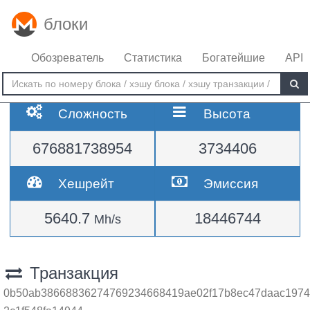
блоки
Обозреватель
Статистика
Богатейшие
API
Сложность
Высота
676881738954
3734406
Хешрейт
Эмиссия
5640.7
18446744
Mh/s
Транзакция
0b50ab38668836274769234668419ae02f17b8ec47daac1974