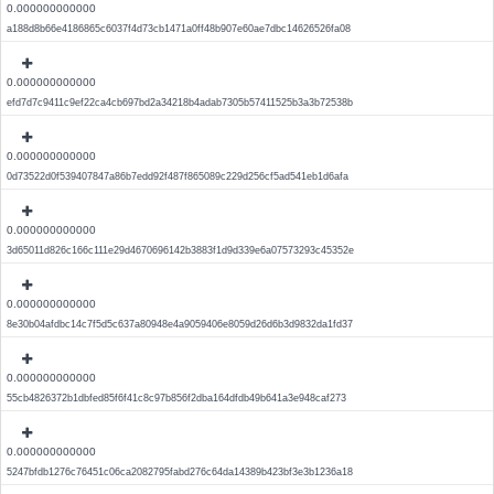
0.000000000000
a188d8b66e4186865c6037f4d73cb1471a0ff48b907e60ae7dbc14626526fa08
0.000000000000
efd7d7c9411c9ef22ca4cb697bd2a34218b4adab7305b57411525b3a3b72538b
0.000000000000
0d73522d0f539407847a86b7edd92f487f865089c229d256cf5ad541eb1d6afa
0.000000000000
3d65011d826c166c111e29d4670696142b3883f1d9d339e6a07573293c45352e
0.000000000000
8e30b04afdbc14c7f5d5c637a80948e4a9059406e8059d26d6b3d9832da1fd37
0.000000000000
55cb4826372b1dbfed85f6f41c8c97b856f2dba164dfdb49b641a3e948caf273
0.000000000000
5247bfdb1276c76451c06ca2082795fabd276c64da14389b423bf3e3b1236a18