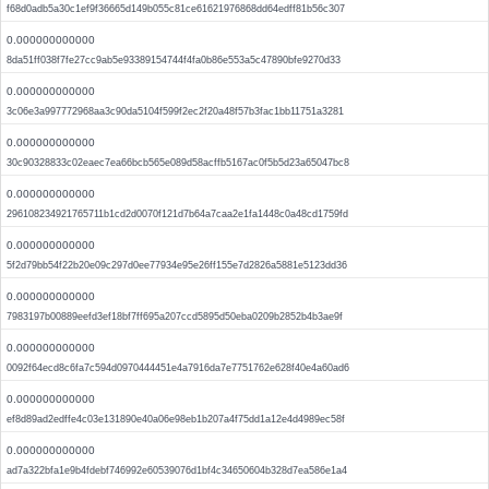
f68d0adb5a30c1ef9f36665d149b055c81ce61621976868dd64edff81b56c307
0.000000000000
8da51ff038f7fe27cc9ab5e93389154744f4fa0b86e553a5c47890bfe9270d33
0.000000000000
3c06e3a997772968aa3c90da5104f599f2ec2f20a48f57b3fac1bb11751a3281
0.000000000000
30c90328833c02eaec7ea66bcb565e089d58acffb5167ac0f5b5d23a65047bc8
0.000000000000
296108234921765711b1cd2d0070f121d7b64a7caa2e1fa1448c0a48cd1759fd
0.000000000000
5f2d79bb54f22b20e09c297d0ee77934e95e26ff155e7d2826a5881e5123dd36
0.000000000000
7983197b00889eefd3ef18bf7ff695a207ccd5895d50eba0209b2852b4b3ae9f
0.000000000000
0092f64ecd8c6fa7c594d0970444451e4a7916da7e7751762e628f40e4a60ad6
0.000000000000
ef8d89ad2edffe4c03e131890e40a06e98eb1b207a4f75dd1a12e4d4989ec58f
0.000000000000
ad7a322bfa1e9b4fdebf746992e60539076d1bf4c34650604b328d7ea586e1a4