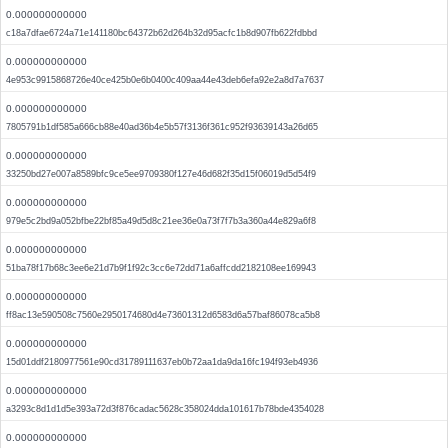
0.000000000000
c18a7dfae6724a71e141180bc64372b62d264b32d95acfc1b8d907fb622fdbbd
0.000000000000
4e953c9915868726e40ce425b0e6b0400c409aa44e43deb6efa92e2a8d7a7637
0.000000000000
7805791b1df585a666cb88e40ad36b4e5b57f3136f361c952f93639143a26d65
0.000000000000
33250bd27e007a8589bfc9ce5ee9709380f127e46d682f35d15f06019d5d54f9
0.000000000000
979e5c2bd9a052bfbe22bf85a49d5d8c21ee36e0a73f7f7b3a360a44e829a6f8
0.000000000000
51ba78f17b68c3ee6e21d7b9f1f92c3cc6e72dd71a6affcdd2182108ee169943
0.000000000000
ff8ac13e590508c7560e2950174680d4e73601312d6583d6a57baf86078ca5b8
0.000000000000
15d01ddf2180977561e90cd31789111637eb0b72aa1da9da16fc194f93eb4936
0.000000000000
a3293c8d1d1d5e393a72d3f876cadac5628c358024dda101617b78bde4354028
0.000000000000