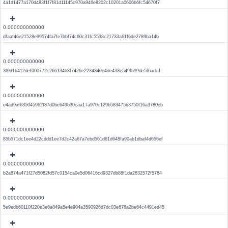
4a1d1477a170d483f1f7f81d11145c970a946e8202c10201a0606b6fc54670f7
0.000000000000
dfaaf46e21528e99574fa7fe7bbf74c60c31fc5538c21733a61f6de2789ba14b
0.000000000000
3f9d1b412def000772c266134b8f7426e2234340e4de433e549fb99de5f6adc1
0.000000000000
e4ad9af635045962f37d0be649b30caa17a970c129b583475b3750f16a3780eb
0.000000000000
85b571dc1ee4d22cddd1ee7d2c42a67a7ebd561d61d648fa90ab1dbaf4d656ef
0.000000000000
b2a874a471f27d5082fd57c0154ca0e5d06416cd9327db88f1da2832572f5784
0.000000000000
5e9edb60110f220e3e6a849a5e4e904a3590926d7dc03e678a2be64c4491ed45