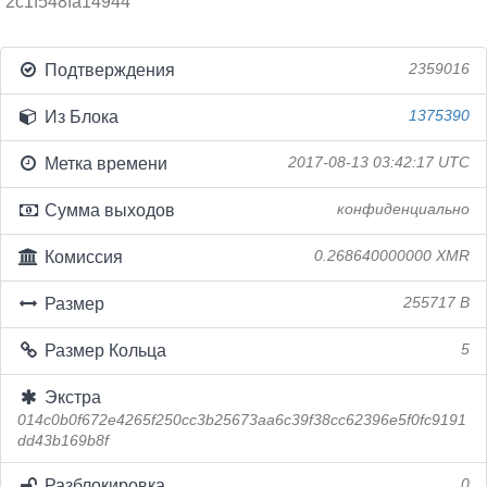
2c1f548fa14944
Подтверждения
2359016
Из Блока
1375390
Метка времени
2017-08-13 03:42:17 UTC
Сумма выходов
конфиденциально
Комиссия
0.268640000000 XMR
Размер
255717 B
Размер Кольца
5
Экстра
014c0b0f672e4265f250cc3b25673aa6c39f38cc62396e5f0fc9191
dd43b169b8f
Разблокировка
0