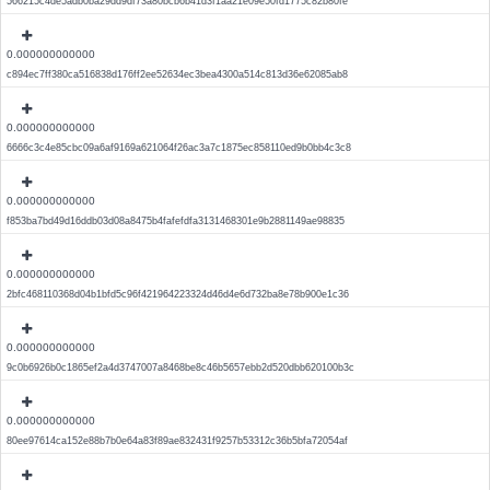
566215c4de5adb0ba29dd9df73a80bcb6b41d3f1aa21e09e50fd1775c82b80fe
0.000000000000
c894ec7ff380ca516838d176ff2ee52634ec3bea4300a514c813d36e62085ab8
0.000000000000
6666c3c4e85cbc09a6af9169a621064f26ac3a7c1875ec858110ed9b0bb4c3c8
0.000000000000
f853ba7bd49d16ddb03d08a8475b4fafefdfa3131468301e9b2881149ae98835
0.000000000000
2bfc468110368d04b1bfd5c96f421964223324d46d4e6d732ba8e78b900e1c36
0.000000000000
9c0b6926b0c1865ef2a4d3747007a8468be8c46b5657ebb2d520dbb620100b3c
0.000000000000
80ee97614ca152e88b7b0e64a83f89ae832431f9257b53312c36b5bfa72054af