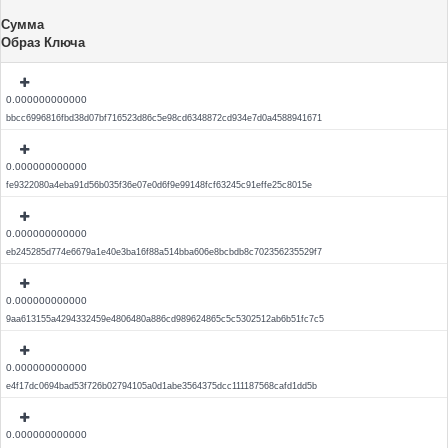
Сумма
Образ Ключа
0.000000000000
bbcc6996816fbd38d07bf716523d86c5e98cd6348872cd934e7d0a4588941671
0.000000000000
fe9322080a4eba91d56b035f36e07e0d6f9e99148fcf63245c91effe25c8015e
0.000000000000
eb245285d774e6679a1e40e3ba16f88a514bba606e8bcbdb8c702356235529f7
0.000000000000
9aa613155a4294332459e4806480a886cd989624865c5c5302512ab6b51fc7c5
0.000000000000
e4f17dc0694bad53f726b02794105a0d1abe3564375dcc111187568cafd1dd5b
0.000000000000