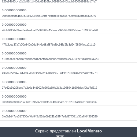
823e94b93c4e2e2a83f1bf40ddd2416fec669386e946fadb94503d9889cd7fe7
0.000000000000
09ef8dcd9f54d27b19e420c40b196fc786dbe2c5a546752ef68d08fd34d3e7f0
0.000000000000
76db68f3de2ba43e2baddab2a926984456aece99566d391534eed1f49365af20
0.000000000000
47fb2aec37a7a50e840e5de34f6ed8af87bafbc93fc5fc3d64f58964eaa61b19
0.000000000000
c19be3b7eeb504ce56becda6c6cf8d45de8a2d510d93e4170e5cf7640b60a2c3
0.000000000000
99b6b15639ec61d39dd464930bf019d703f3dcc61301517699b335528521fc51
0.000000000000
27e62c5e208eeb7e2e0c44d9027e262a3f6c2b3a1998941b208dccf0faf7d612
0.000000000000
06d308ab850220a3bef109be4cc50bf1ec4993d4f57a1d2316a8ba51f9d33532
0.000000000000
0fe0b1d47ce317356e40a945d52de0b1211a29f47e8d874581a50a7f64368526
Сервис предоставлен
LocalMonero