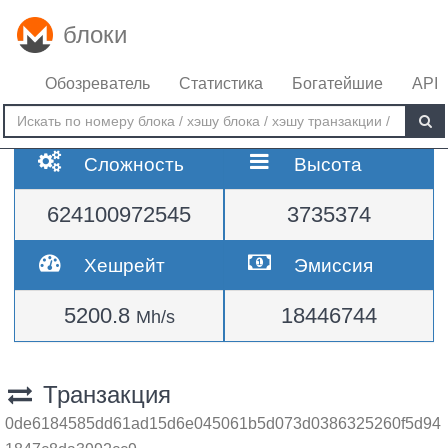
блоки
Обозреватель
Статистика
Богатейшие
API
Сложность
Высота
624100972545
3735374
Хешрейт
Эмиссия
5200.8
18446744
Mh/s
Транзакция
0de6184585dd61ad15d6e045061b5d073d0386325260f5d94