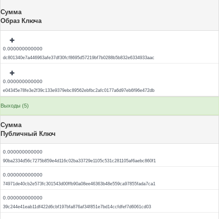
Сумма
Образ Ключа
0.000000000000
dc801340e7a446963afe37df30fcf8695d57219bf7b0288b5b832e6334933aac
0.000000000000
e04345e78fe3e2f39c133e9379ebc89562ebfbc2afc0177a6d97eb6f96e472db
Выходы (5)
Сумма
Публичный Ключ
0.000000000000
90ba2334d56c7275b859e4d116c02ba33729e1105c531c281105af6aebc860f1
0.000000000000
74971de40cb2e573fc301543d00ffb90a08ee46363b48e559ca97855fada7ca1
0.000000000000
39c244e41eab11df422d6cbf197bfa876af34f851e7bd14ccfdfef7d6061cd03