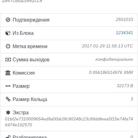
1847c8da3992cc9
Подтверждения
2501033
Из Блока
1234341
Метка времени
2017-01-29 11:56:13 UTC
Сумма выходов
конфиденциально
Комиссия
0.056186514976 XMR
Размер
32173 B
Размер Кольца
3
Экстра
01bf2e7310009654ed9a00dc0fc90248c23c99ddfeea5f15e74fa74
6474e192570
Разблокировка
0