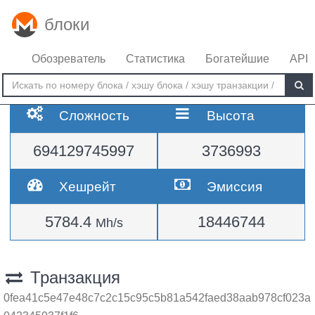
блоки
Обозреватель
Статистика
Богатейшие
API
Сложность
Высота
694129745997
3736993
Хешрейт
Эмиссия
5784.4
18446744
Mh/s
Транзакция
0fea41c5e47e48c7c2c15c95c5b81a542faed38aab978cf023a