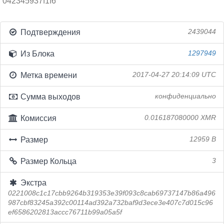
042345937f1f6
Подтверждения
2439044
Из Блока
1297949
Метка времени
2017-04-27 20:14:09 UTC
Сумма выходов
конфиденциально
Комиссия
0.016187080000 XMR
Размер
12959 B
Размер Кольца
3
Экстра
0221008c1c17cbb9264b319353e39f093c8cab69737147b86a496
987cbf83245a392c00114ad392a732baf9d3ece3e407c7d015c96
ef6586202813accc76711b99a05a5f