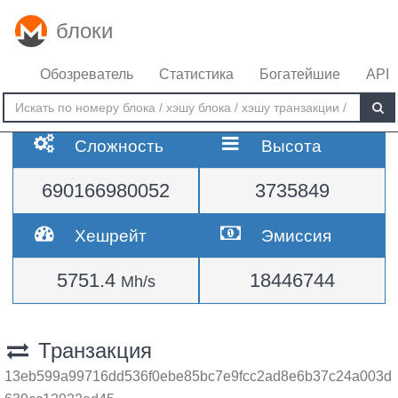
блоки
Обозреватель
Статистика
Богатейшие
API
Сложность
Высота
690166980052
3735849
Хешрейт
Эмиссия
5751.4
18446744
Mh/s
Транзакция
13eb599a99716dd536f0ebe85bc7e9fcc2ad8e6b37c24a003d