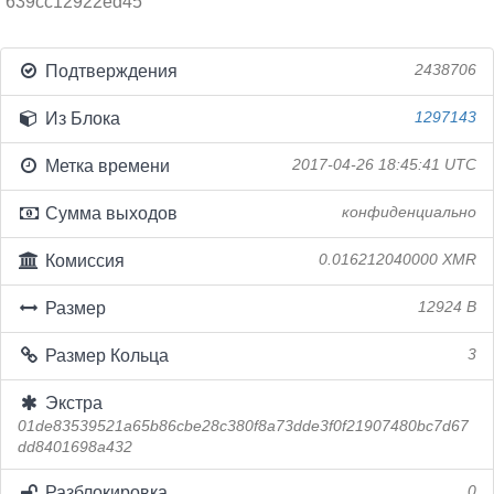
639cc12922ed45
Подтверждения
2438706
Из Блока
1297143
Метка времени
2017-04-26 18:45:41 UTC
Сумма выходов
конфиденциально
Комиссия
0.016212040000 XMR
Размер
12924 B
Размер Кольца
3
Экстра
01de83539521a65b86cbe28c380f8a73dde3f0f21907480bc7d67
dd8401698a432
Разблокировка
0