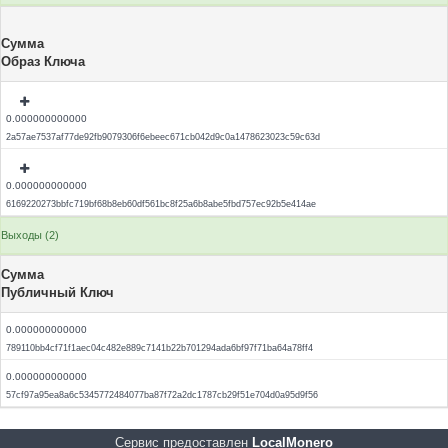
Сумма
Образ Ключа
0.000000000000
2a57ae7537af77de92fb9079306f6ebeec671cb042d9c0a1478623023c59c63d
0.000000000000
6169220273bbfc719bf68b8eb60df561bc8f25a6b8abe5fbd757ec92b5e414ae
Выходы (2)
Сумма
Публичный Ключ
0.000000000000
789110bb4cf71f1aec04c482e889c7141b22b701294ada6bf97f71ba64a78ff4
0.000000000000
57cf97a95ea8a6c5345772484077ba87f72a2dc1787cb29f51e704d0a95d9f56
Сервис предоставлен
LocalMonero