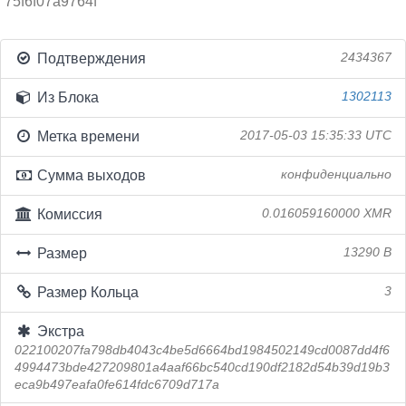
75f6f07a9764f
Подтверждения
2434367
Из Блока
1302113
Метка времени
2017-05-03 15:35:33 UTC
Сумма выходов
конфиденциально
Комиссия
0.016059160000 XMR
Размер
13290 B
Размер Кольца
3
Экстра
022100207fa798db4043c4be5d6664bd1984502149cd0087dd4f6
4994473bde427209801a4aaf66bc540cd190df2182d54b39d19b3
eca9b497eafa0fe614fdc6709d717a