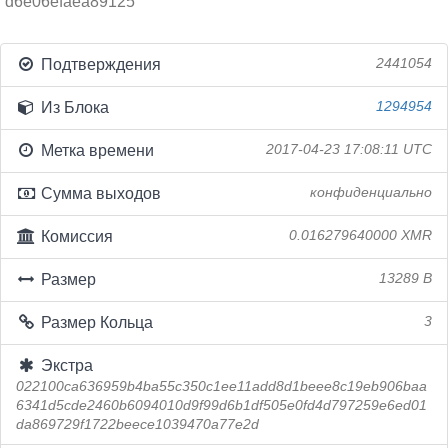
d6e06efaea89125
Подтверждения
2441054
Из Блока
1294954
Метка времени
2017-04-23 17:08:11 UTC
Сумма выходов
конфиденциально
Комиссия
0.016279640000 XMR
Размер
13289 B
Размер Кольца
3
Экстра
022100ca636959b4ba55c350c1ee11add8d1beee8c19eb906baa
6341d5cde2460b6094010d9f99d6b1df505e0fd4d797259e6ed01
da869729f1722beece1039470a77e2d