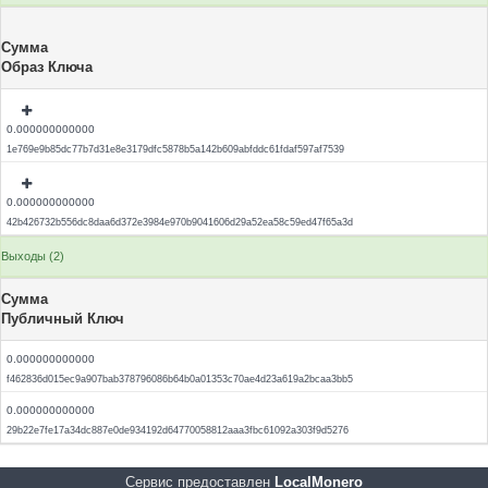
Сумма
Образ Ключа
0.000000000000
1e769e9b85dc77b7d31e8e3179dfc5878b5a142b609abfddc61fdaf597af7539
0.000000000000
42b426732b556dc8daa6d372e3984e970b9041606d29a52ea58c59ed47f65a3d
Выходы (2)
Сумма
Публичный Ключ
0.000000000000
f462836d015ec9a907bab378796086b64b0a01353c70ae4d23a619a2bcaa3bb5
0.000000000000
29b22e7fe17a34dc887e0de934192d64770058812aaa3fbc61092a303f9d5276
Сервис предоставлен
LocalMonero