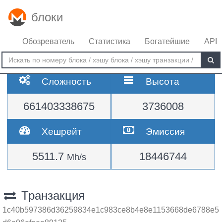
блоки
Обозреватель
Статистика
Богатейшие
API
Сложность
Высота
661403338675
3736008
Хешрейт
Эмиссия
5511.7
18446744
Mh/s
Транзакция
1c40b597386d36259834e1c983ce8b4e8e1153668de6788e5