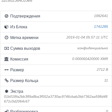
32c602564c05e8
Подтверждения
1992641
Из Блока
1741285
Метка времени
2019-01-04 05:57:11 UTC
Сумма выходов
конфиденциально
Комиссия
0.000060420000 XMR
Размер
2712 B
Размер Кольца
11
Экстра
01b018fa2bb389a8ba3f552a3730ac9746cbab2bb7362aa598d48
671c0d2064c67
Разблокировка
0