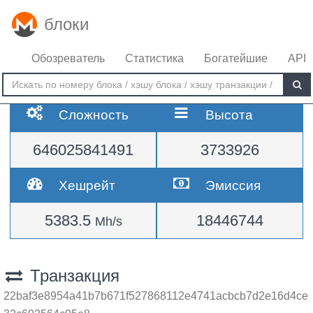
блоки
Обозреватель
Статистика
Богатейшие
API
Сложность
Высота
646025841491
3733926
Хешрейт
Эмиссия
5383.5
18446744
Mh/s
Транзакция
22baf3e8954a41b7b671f527868112e4741acbcb7d2e16d4ce