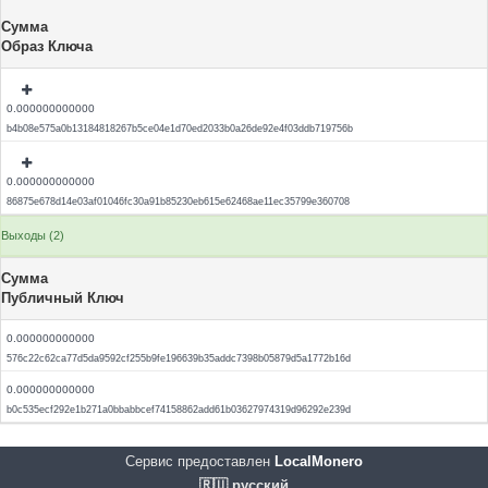
Сумма
Образ Ключа
0.000000000000
b4b08e575a0b13184818267b5ce04e1d70ed2033b0a26de92e4f03ddb719756b
0.000000000000
86875e678d14e03af01046fc30a91b85230eb615e62468ae11ec35799e360708
Выходы (2)
Сумма
Публичный Ключ
0.000000000000
576c22c62ca77d5da9592cf255b9fe196639b35addc7398b05879d5a1772b16d
0.000000000000
b0c535ecf292e1b271a0bbabbcef74158862add61b03627974319d96292e239d
Сервис предоставлен
LocalMonero
🇷🇺 русский