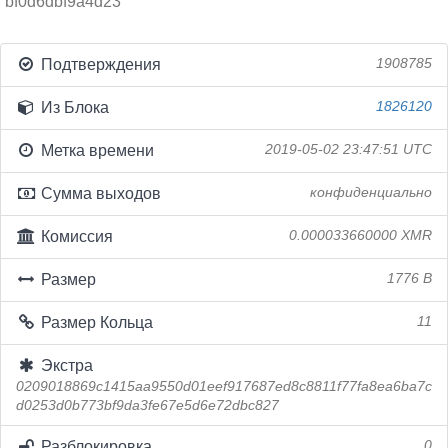
bf0d6dbf9a4d23
Подтверждения
1908785
Из Блока
1826120
Метка времени
2019-05-02 23:47:51 UTC
Сумма выходов
конфиденциально
Комиссия
0.000033660000 XMR
Размер
1776 B
Размер Кольца
11
Экстра
0209018869c1415aa9550d01eef917687ed8c8811f77fa8ea6ba7c
d0253d0b773bf9da3fe67e5d6e72dbc827
Разблокировка
0