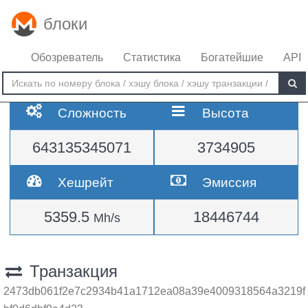
блоки
Обозреватель
Статистика
Богатейшие
API
Сложность
Высота
643135345071
3734905
Хешрейт
Эмиссия
5359.5
18446744
Mh/s
Транзакция
2473db061f2e7c2934b41a1712ea08a39e4009318564a3219f