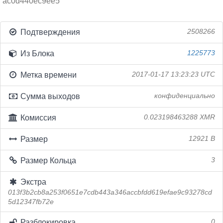
ac0d440ec9ee5
Подтверждения
2508266
Из Блока
1225773
Метка времени
2017-01-17 13:23:23 UTC
Сумма выходов
конфиденциально
Комиссия
0.023198463288 XMR
Размер
12921 B
Размер Кольца
3
Экстра
013f3b2cb8a253f0651e7cdb443a346accbfdd619efae9c93278cd
5d12347fb72e
Разблокировка
0