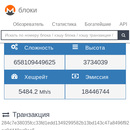
блоки
Обозреватель
Статистика
Богатейшие
API
Сложность
Высота
658109449625
3734039
Хешрейт
Эмиссия
5484.2
18446744
Mh/s
Транзакция
284c7e38035fcc33fd1edd1349299582b13bd143c47a8496f92