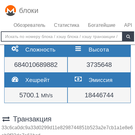
блоки
Обозреватель
Статистика
Богатейшие
API
Сложность
Высота
684010689882
3735648
Хешрейт
Эмиссия
5700.1
18446744
Mh/s
Транзакция
33c6ca0dc9a33d0299d11e8298744851b523a2e7cb1a1e8e6