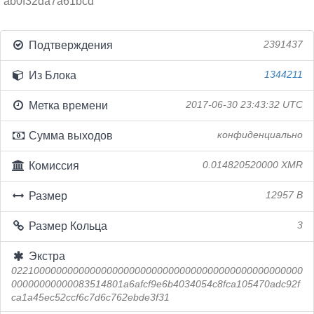
ab0f32da7a61bcd
Подтверждения
2391437
Из Блока
1344211
Метка времени
2017-06-30 23:43:32 UTC
Сумма выходов
конфиденциально
Комиссия
0.014820520000 XMR
Размер
12957 B
Размер Кольца
3
Экстра
0221000000000000000000000000000000000000000000000000
00000000000083514801a6afcf9e6b4034054c8fca105470adc92f
ca1a45ec52ccf6c7d6c762ebde3f31