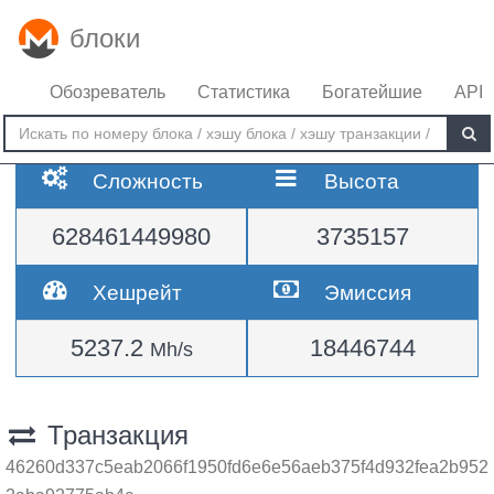
блоки
Обозреватель
Статистика
Богатейшие
API
Сложность
Высота
628461449980
3735157
Хешрейт
Эмиссия
5237.2
18446744
Mh/s
Транзакция
46260d337c5eab2066f1950fd6e6e56aeb375f4d932fea2b952