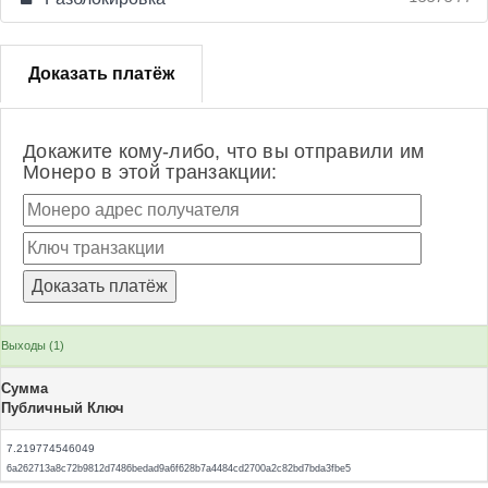
Доказать платёж
Докажите кому-либо, что вы отправили им
Монеро в этой транзакции:
Выходы (1)
Сумма
Публичный Ключ
7.219774546049
6a262713a8c72b9812d7486bedad9a6f628b7a4484cd2700a2c82bd7bda3fbe5