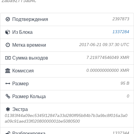
2aba92775ab4c
Подтверждения
2397873
Из Блока
1337284
Метка времени
2017-06-21 09:37:30 UTC
Сумма выходов
7.219774546049 XMR
Комиссия
0.000000000000 XMR
Размер
95 B
Размер Кольца
0
Экстра
01383f44a09ec5345f12847a33d280ff95b84b7b3a9bc8f016a3a0
a09c91aed33f02080000001be5080500
Разблокировка
1337344