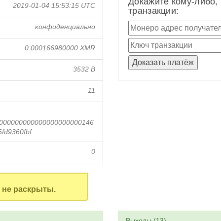
Докажите кому-либо,
2019-01-04 15:53:15 UTC
транзакции:
конфиденциально
0.000166980000 XMR
3532 B
11
000000000000000000000146
fd9360fbf
0
не раскрыты.
Выходы (13)