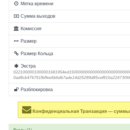
Метка времени
Сумма выходов
Комиссия
Размер
Размер Кольца
Экстра
0221000001000001681954ed15000000000000000000000000
0ad8cb476761fbffee6b6db7ade14d25289d85cef815a22473066
Разблокировка
Конфиденциальная Транзакция — суммы 
Входы (1)