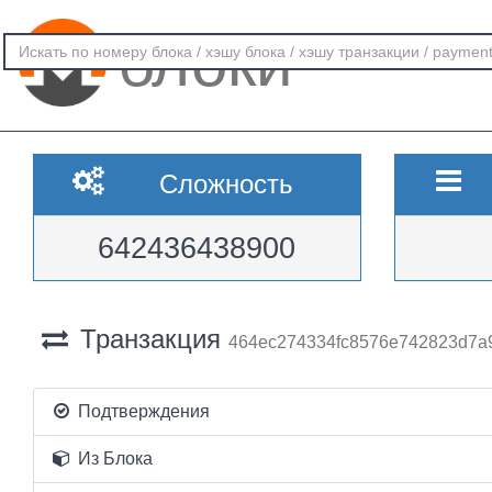
блоки
Сложность
642436438900
Транзакция
464ec274334fc8576e742823d7a
Подтверждения
Из Блока