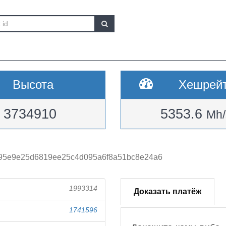
Высота
Хешрей
3734910
5353.6
Mh/
95e9e25d6819ee25c4d095a6f8a51bc8e24a6
1993314
Доказать платёж
1741596