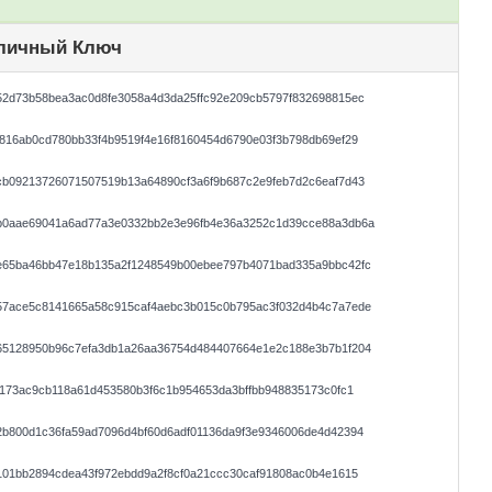
личный Ключ
52d73b58bea3ac0d8fe3058a4d3da25ffc92e209cb5797f832698815ec
816ab0cd780bb33f4b9519f4e16f8160454d6790e03f3b798db69ef29
cb09213726071507519b13a64890cf3a6f9b687c2e9feb7d2c6eaf7d43
b0aae69041a6ad77a3e0332bb2e3e96fb4e36a3252c1d39cce88a3db6a
e65ba46bb47e18b135a2f1248549b00ebee797b4071bad335a9bbc42fc
57ace5c8141665a58c915caf4aebc3b015c0b795ac3f032d4b4c7a7ede
65128950b96c7efa3db1a26aa36754d484407664e1e2c188e3b7b1f204
a173ac9cb118a61d453580b3f6c1b954653da3bffbb948835173c0fc1
2b800d1c36fa59ad7096d4bf60d6adf01136da9f3e9346006de4d42394
101bb2894cdea43f972ebdd9a2f8cf0a21ccc30caf91808ac0b4e1615