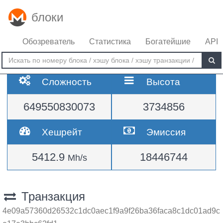
блоки
Обозреватель
Статистика
Богатейшие
API
Сложность
Высота
649550830073
3734856
Хешрейт
Эмиссия
5412.9
18446744
Mh/s
Транзакция
4e09a57360d26532c1dc0aec1f9a9f26ba36faca8c1dc01ad9c