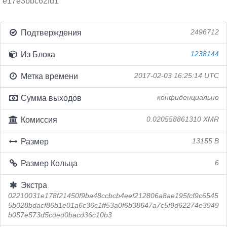
e17e3bbc62fd1
Подтверждения
2496712
Из Блока
1238144
Метка времени
2017-02-03 16:25:14 UTC
Сумма выходов
конфиденциально
Комиссия
0.020558861310 XMR
Размер
13155 B
Размер Кольца
6
Экстра
02210031e178f21450f9ba48ccbcb4eef212806a8ae195fcf9c6545
5b028bdacf86b1e01a6c36c1ff53a0f6b38647a7c5f9d62274e3949
b057e573d5cded0bacd36c10b3