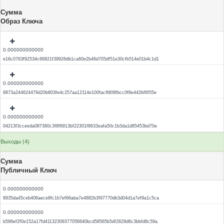
Сумма
Образ Ключа
0.000000000000
e16c0763f92534c66821f39926db1ca60e2b46d705df51e30cfb514e01b4c1d1
0.000000000000
6873a244624479d20b803fe4c257aa12114e100fac8909fbcc0f8e442bf6f55e
0.000000000000
04213f3cceeda087360c3f8f8913bf22301f8633eafa50c1b3da1d85453bd70e
Выходы (4)
Сумма
Публичный Ключ
0.000000000000
8935da45ceb406aece8fc1b7ef66aba7e4882b3f97770db3d04d1a7ef9a1c5ca
0.000000000000
b596ef2f0e152a17fd41132309377056640bcd58565b5df2829d6c3bbfd8c59a