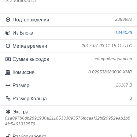
144350df00625
Подтверждения
2389992
Из Блока
1346028
Метка времени
2017-07-03 11:15:11 UTC
Сумма выходов
конфиденциально
Комиссия
0.029538080000 XMR
Размер
26167 B
Размер Кольца
3
Экстра
01a097b6db2891930a21185333093576fbcaaf32bf20952eab1b8
4fc5463032579
Разблокировка
0