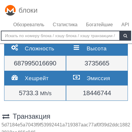
блоки
Обозреватель
Статистика
Богатейшие
API
Сложность
Высота
687995016690
3735665
Хешрейт
Эмиссия
5733.3
18446744
Mh/s
Транзакция
5d7184e5a7043f9f53992441a719387aac77af0f39d2ddc1882