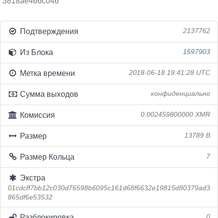
3818ae466c046
Подтверждения
2137762
Из Блока
1597903
Метка времени
2018-06-18 19:41:28 UTC
Сумма выходов
конфиденциально
Комиссия
0.002459800000 XMR
Размер
13789 B
Размер Кольца
7
Экстра
01cdcff7bb12c030d76598b6095c161d68f6632e19815d80379ad3
865df6e53532
Разблокировка
0