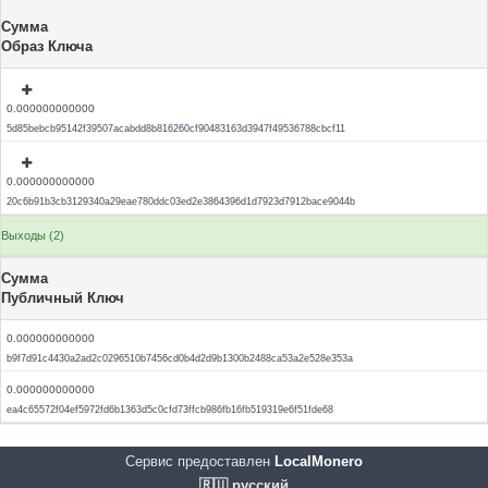
Сумма
Образ Ключа
0.000000000000
5d85bebcb95142f39507acabdd8b816260cf90483163d3947f49536788cbcf11
0.000000000000
20c6b91b3cb3129340a29eae780ddc03ed2e3864396d1d7923d7912bace9044b
Выходы (2)
Сумма
Публичный Ключ
0.000000000000
b9f7d91c4430a2ad2c0296510b7456cd0b4d2d9b1300b2488ca53a2e528e353a
0.000000000000
ea4c65572f04ef5972fd6b1363d5c0cfd73ffcb986fb16fb519319e6f51fde68
Сервис предоставлен
LocalMonero
🇷🇺 русский