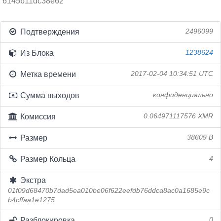
6145b11dc38e62
Подтверждения
2496099
Из Блока
1238624
Метка времени
2017-02-04 10:34:51 UTC
Сумма выходов
конфиденциально
Комиссия
0.064971117576 XMR
Размер
38609 B
Размер Кольца
4
Экстра
01f09d68470b7dad5ea010be06f622eefdb76ddca8ac0a1685e9c
b4cffaa1e1275
Разблокировка
0