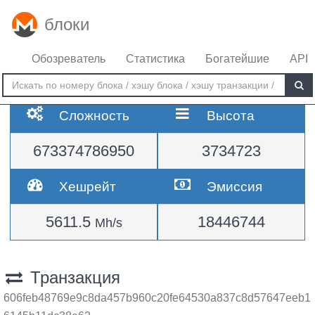
блоки
Обозреватель
Статистика
Богатейшие
API
Сложность
Высота
673374786950
3734723
Хешрейт
Эмиссия
5611.5
18446744
Mh/s
Транзакция
606feb48769e9c8da457b960c20fe64530a837c8d57647eeb1