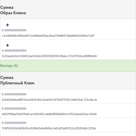
Сумма
Образ Ключа
0.000000000000
c3cfdf4b99e306fadf6721d468eb924ac8ea57f9d8f4728dd96441628fe27a67
0.000000000000
1121bad141dc1634f12ae013eb130535002550138abc371b76534ce608f94d3c
Выходы (6)
Сумма
Публичный Ключ
0.000000000000
016442b94eaf8871fee54f2b792c02ab54754791875762c54407b4c722c9dc3e
0.000000000000
eb01f598aef3a552fa6cac4d31062cabdbf9084bb84cec6531abed422ac1b3e8
0.000000000000
37df5f3163d18d3b26cd183b42a9af84fdc2a81d25af82312a1202b5d0c2233e