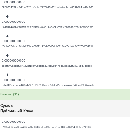
0.000000000000
6896724953ae021ad747eafeabb7875b33f602de1eddc7cd68288064ee39b967
0.000000000000
841da647813f54b56093ee9ad9234361a7e3c11e568ebb3ada2f6a36780bc80c
0.000000000000
43cbe32abc4c81da638bba685f4177a927d5ddb52b0ba7e1e8d0f7175d6372db
0.000000000000
6cdff702eed3f8b41b28f1ba90bc5bc323ad28647b462de9abf8d3775474dbad
0.000000000000
bd7d4256c0ede49044a9c1b2672c8aab42d5f6d448cade7ea799cab23b0ee2db
Выходы (31)
Сумма
Публичный Ключ
0.000000000000
f798adb6aa78caa2f68436e06169dca99bf8457e7cf130a96314e0b5b7761068