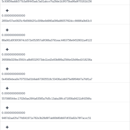
5c93859addb577b3af8f445adc5a01abce7fa28de1b3f075ba98a9f70161b156
0.000000000000
2850ef37ee0925cf9d56842f1e309be9d990a099a96057f92dcc6668fa0b63c0
0.000000000000
88a061d0f30f3974cb572e052957a9f366a3791eac4463758e64528011a4f122
0.000000000000
3f9589d320be3591fca8b8532f073de11ed2e83b889a2584e02b99ed1f18236a
0.000000000000
0e40d0ebea0e707533a01b9ab673935518c53436a1db975e89f94bf7a7fdf1a7
0.000000000000
557088544ec1702b0ae26f4a63585a7fd5c13aba38fcd71858a94211df4356fa
0.000000000000
9487d2aaf2fa77fd041971e782e3b28d9f7ab60b80db97df33a92e78f7acec51