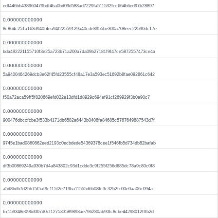
edf446bb438960479bdf4ba0bd09d588ad7229fa511532fcc664b6ed97b28897
0.000000000000
8c864c251a163d940f4ea94f22559129a40cde8955be300a708eec22590dc17e
0.000000000000
bda492221155710f3e25a723b71a200a7da09b27181f9f47ce5872557473ce4a
0.000000000000
5a9400464269dcb3e62f45fd23555cf48a17e3a593ec51692b8fae092861c642
0.000000000000
f50a72aca59ff5f820669efd022e13dfd1d8929c694ef91cf269929f3b0a90c7
0.000000000000
900476dbccfcbe3f533b4171db6582a6443b0408fa84685c5767649887543d7f
0.000000000000
9745e1bad0860862eed2193c0ecbdede54369378cee1f546fb5d734db82bafab
0.000000000000
df3b00869249a930b7d4a843802c93d1cdde3c9f255f256d685dc78a9c80c0f8
0.000000000000
a5d8bdb7d25b75f5af9c115f2e719ba11555d6b08fc3c32b2fc00e0aa06c094a
0.000000000000
b7159348e096d007d0cf127533589893ae796280ab90fc8cbe44298012fffb2d