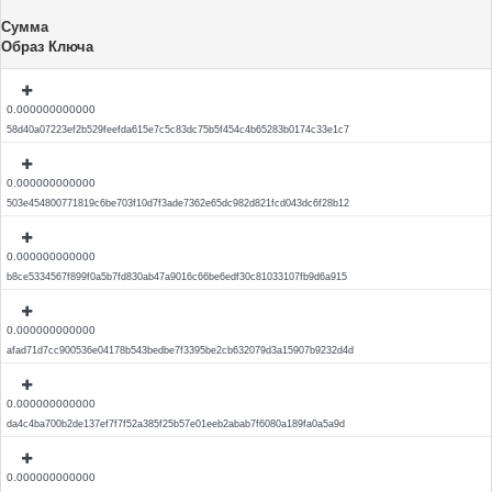
Сумма
Образ Ключа
0.000000000000
58d40a07223ef2b529feefda615e7c5c83dc75b5f454c4b65283b0174c33e1c7
0.000000000000
503e454800771819c6be703f10d7f3ade7362e65dc982d821fcd043dc6f28b12
0.000000000000
b8ce5334567f899f0a5b7fd830ab47a9016c66be6edf30c81033107fb9d6a915
0.000000000000
afad71d7cc900536e04178b543bedbe7f3395be2cb632079d3a15907b9232d4d
0.000000000000
da4c4ba700b2de137ef7f7f52a385f25b57e01eeb2abab7f6080a189fa0a5a9d
0.000000000000