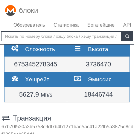
блоки
Обозреватель
Статистика
Богатейшие
API
Сложность
Высота
675345278345
3736470
Хешрейт
Эмиссия
5627.9
18446744
Mh/s
Транзакция
67b70f530a3b5758c9df7b4b1271bad5ac41a22fb5a3875e8cd