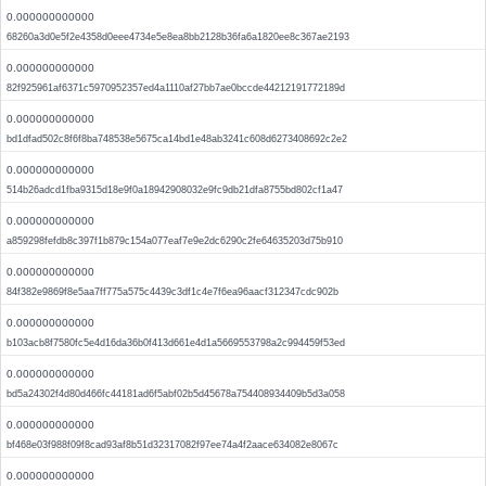
0.000000000000
68260a3d0e5f2e4358d0eee4734e5e8ea8bb2128b36fa6a1820ee8c367ae2193
0.000000000000
82f925961af6371c5970952357ed4a1110af27bb7ae0bccde44212191772189d
0.000000000000
bd1dfad502c8f6f8ba748538e5675ca14bd1e48ab3241c608d6273408692c2e2
0.000000000000
514b26adcd1fba9315d18e9f0a18942908032e9fc9db21dfa8755bd802cf1a47
0.000000000000
a859298fefdb8c397f1b879c154a077eaf7e9e2dc6290c2fe64635203d75b910
0.000000000000
84f382e9869f8e5aa7ff775a575c4439c3df1c4e7f6ea96aacf312347cdc902b
0.000000000000
b103acb8f7580fc5e4d16da36b0f413d661e4d1a5669553798a2c994459f53ed
0.000000000000
bd5a24302f4d80d466fc44181ad6f5abf02b5d45678a754408934409b5d3a058
0.000000000000
bf468e03f988f09f8cad93af8b51d32317082f97ee74a4f2aace634082e8067c
0.000000000000