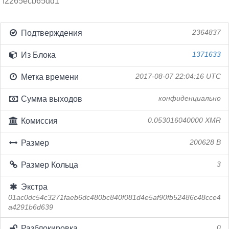
f2265ecb65dd1
Подтверждения
2364837
Из Блока
1371633
Метка времени
2017-08-07 22:04:16 UTC
Сумма выходов
конфиденциально
Комиссия
0.053016040000 XMR
Размер
200628 B
Размер Кольца
3
Экстра
01ac0dc54c3271faeb6dc480bc840f081d4e5af90fb52486c48cce4
a4291b6d639
Разблокировка
0