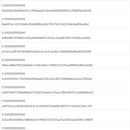
0.000000000000
f2ed159e284a828a3f1ce7993bae4d72ee20dfd25f6e050cf17638454a1651f6
0.000000000000
9fa4f67dccf215749dfe3619d5f8fdcbf8c75f37524733227e8b26a8f55a4fa2
0.000000000000
4d49a46b797f9bd7a705a206ff6dd87fc93191c2faaf8f1383c7d2582ce2e5b2
0.000000000000
b1f3a7aa29f76c05d396e5a64e2cfec3cfca1e82ccfb4b0bf2bd56bd62581b95
0.000000000000
56deca96bd7fbf125a6d8ec72a4c643ec7036913131161aa0f9653e90b1a32db
0.000000000000
4cff2d57878c77310028efffdebb2eb730ca01c89175169b9dea5a1ea72063ed
0.000000000000
2190754f677768b688ba671f326375a9ebc475eac2394e59157a7a0b8908ea52
0.000000000000
e067521accd20d61dbf24c6c3c2bf583371e9a09c69f5f74c735e4d12441c347
0.000000000000
d141c8bef328d8e7349b50e0c5780e6722f2787aa57a72620a4242567c39993f
0.000000000000