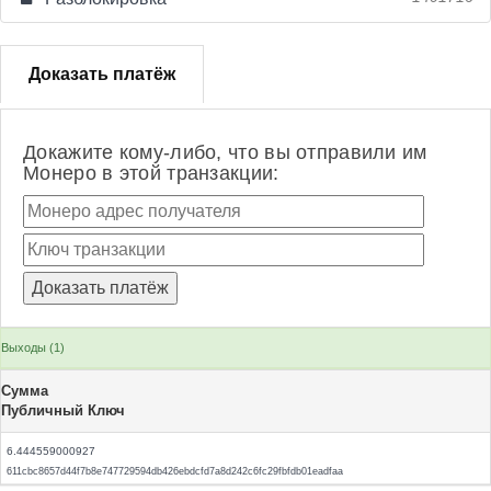
Доказать платёж
Докажите кому-либо, что вы отправили им
Монеро в этой транзакции:
Выходы (1)
Сумма
Публичный Ключ
6.444559000927
611cbc8657d44f7b8e747729594db426ebdcfd7a8d242c6fc29fbfdb01eadfaa