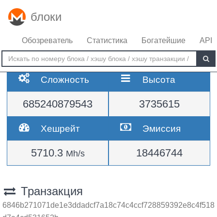
блоки
Обозреватель
Статистика
Богатейшие
API
Сложность
Высота
685240879543
3735615
Хешрейт
Эмиссия
5710.3
18446744
Mh/s
Транзакция
6846b271071de1e3ddadcf7a18c74c4ccf728859392e8c4f518