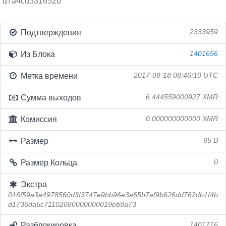
d7a4cd531652b
Подтверждения
2333959
Из Блока
1401656
Метка времени
2017-09-18 08:46:10 UTC
Сумма выходов
6.444559000927 XMR
Комиссия
0.000000000000 XMR
Размер
95 B
Размер Кольца
0
Экстра
016f59a3a4978560d3f3747e9bb96e3a65b7af9b626dd762db1f4b
d1736da5c71102080000000019eb9a73
Разблокировка
1401716