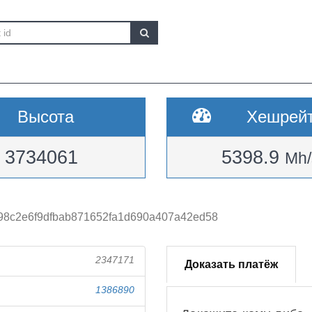
Высота
Хешрей
3734061
5398.9
Mh/
98c2e6f9dfbab871652fa1d690a407a42ed58
2347171
Доказать платёж
1386890