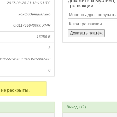
Докажите кому-либо,
2017-08-28 21:18:16 UTC
транзакции:
конфиденциально
0.011755640000 XMR
13256 B
3
3cd5661e585f3feb36c6096988
0
не раскрыты.
Выходы (2)