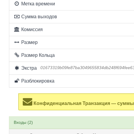
Метка времени
Сумма выходов
Комиссия
Размер
Размер Кольца
Экстра
01673319b09fe87ba3049655834db248f694fee6
Разблокировка
Конфиденциальная Транзакция — суммы 
Входы (2)