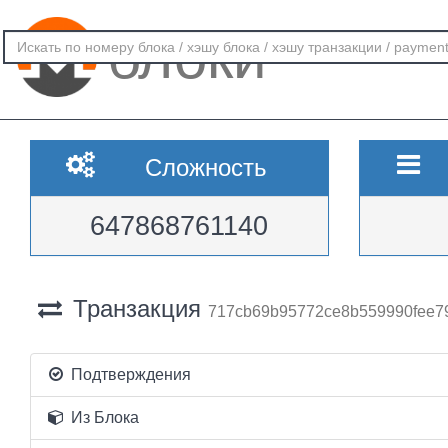
блоки
Сложность
647868761140
Транзакция
717cb69b95772ce8b559990fee7
Подтверждения
Из Блока