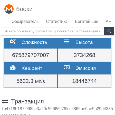
блоки
Обозреватель
Статистика
Богатейшие
API
Сложность
Высота
675879707007
3734268
Хешрейт
Эмиссия
5632.3
18446744
Mh/s
Транзакция
7b4718b187f998ca3a20c556f55f78fcc5865be6ae9b29d4385