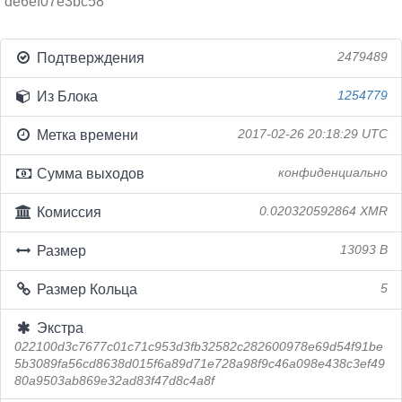
de6ef07e3bc58
Подтверждения
2479489
Из Блока
1254779
Метка времени
2017-02-26 20:18:29 UTC
Сумма выходов
конфиденциально
Комиссия
0.020320592864 XMR
Размер
13093 B
Размер Кольца
5
Экстра
022100d3c7677c01c71c953d3fb32582c282600978e69d54f91be
5b3089fa56cd8638d015f6a89d71e728a98f9c46a098e438c3ef49
80a9503ab869e32ad83f47d8c4a8f