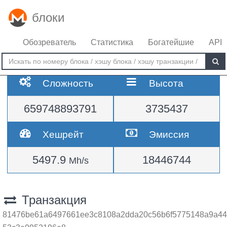
блоки
Обозреватель
Статистика
Богатейшие
API
Сложность
Высота
659748893791
3735437
Хешрейт
Эмиссия
5497.9
18446744
Mh/s
Транзакция
81476be61a6497661ee3c8108a2dda20c56b6f5775148a9a44