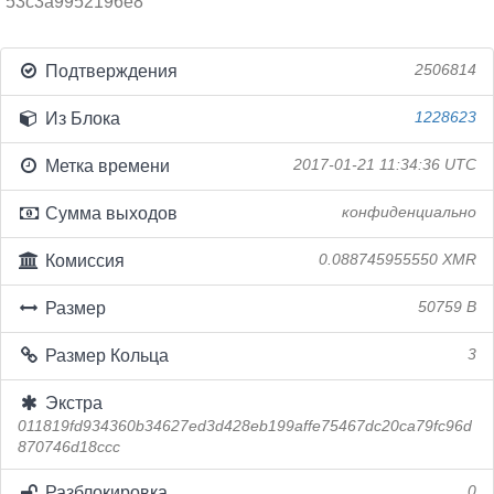
53c3a9952196e8
Подтверждения
2506814
Из Блока
1228623
Метка времени
2017-01-21 11:34:36 UTC
Сумма выходов
конфиденциально
Комиссия
0.088745955550 XMR
Размер
50759 B
Размер Кольца
3
Экстра
011819fd934360b34627ed3d428eb199affe75467dc20ca79fc96d
870746d18ccc
Разблокировка
0