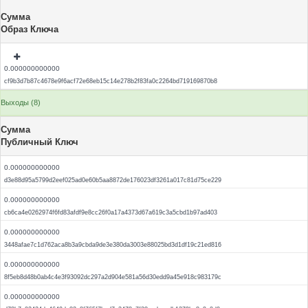
Сумма
Образ Ключа
0.000000000000
cf9b3d7b87c4678e9f6acf72e68eb15c14e278b2f83fa0c2264bd719169870b8
Выходы (8)
Сумма
Публичный Ключ
0.000000000000
d3e88d95a5799d2eef025ad0e60b5aa8872de176023df3261a017c81d75ce229
0.000000000000
cb6ca4e0262974f6fd83afdf9e8cc26f0a17a4373d67a619c3a5cbd1b97ad403
0.000000000000
3448afae7c1d762aca8b3a9cbda9de3e380da3003e88025bd3d1df19c21ed816
0.000000000000
8f5eb8d48b0ab4c4e3f93092dc297a2d904e581a56d30edd9a45e918c983179c
0.000000000000