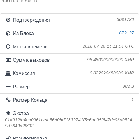
9461f566c8bc16
Подтверждения
3061780
Из Блока
672137
Метка времени
2015-07-29 14:11:06 UTC
Сумма выходов
98.480000000000 XMR
Комиссия
0.022696480000 XMR
Размер
982 B
Размер Кольца
1
Экстра
01d932fb4ea0961befa56d0bdf1839741f5c6ab95f847dc96a0524
9d7649a2f802
Разблокировка
0