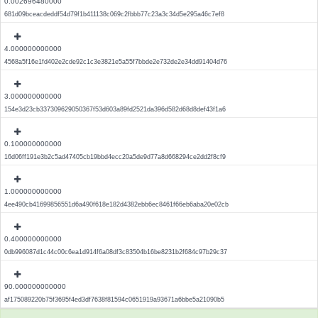
0.002696480000
681d09bceacdeddf54d79f1b411138c069c2fbbb77c23a3c34d5e295a46c7ef8
4.000000000000
4568a5f16e1fd402e2cde92c1c3e3821e5a55f7bbde2e732de2e34dd91404d76
3.000000000000
154e3d23cb337309629050367f53d603a89fd2521da396d582d68d8def43f1a6
0.100000000000
16d06ff191e3b2c5ad47405cb19bbd4ecc20a5de9d77a8d668294ce2dd2f8cf9
1.000000000000
4ee490cb41699856551d6a490f618e182d4382ebb6ec8461f66eb6aba20e02cb
0.400000000000
0db996087d1c44c00c6ea1d914f6a08df3c83504b16be8231b2f684c97b29c37
90.000000000000
af175089220b75f3695f4ed3df7638f81594c0651919a93671a6bbe5a21090b5