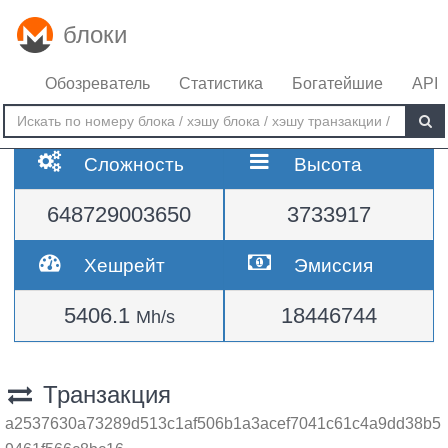
блоки
Обозреватель
Статистика
Богатейшие
API
Сложность
Высота
648729003650
3733917
Хешрейт
Эмиссия
5406.1
18446744
Mh/s
Транзакция
a2537630a73289d513c1af506b1a3acef7041c61c4a9dd38b5