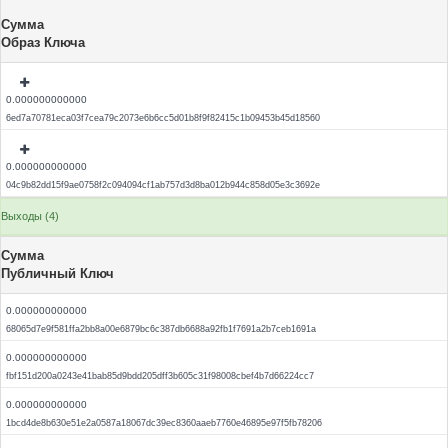
Сумма
Образ Ключа
0.000000000000
6ed7a70781eca03f7cea79c2073e6b6cc5d01b8f9f82415c1b09453b45d18560
0.000000000000
04c9b82dd15f9ae0758f2c094094cf1ab757d3d8ba012b944c858d05e3c3692e
Выходы (4)
Сумма
Публичный Ключ
0.000000000000
68065d7e9f581ffa2bb8a00e6879bc6c387db6688a92fb1f7691a2b7ceb1691a
0.000000000000
fbf151d200a0243e41bab85d9bdd205dff3b605c31f98008cbef4b7d66224cc7
0.000000000000
1bcd4de8b630e51e2a0587a18067dc39ec8360aaeb7760e46895e97f5fb78206