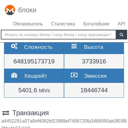
блоки
Обозреватель
Статистика
Богатейшие
API
Сложность
Высота
648195173719
3733916
Хешрейт
Эмиссия
5401.6
18446744
Mh/s
Транзакция
a4452291a07a8ef4082bf22988ef7498720fa3489090ab3f03f8