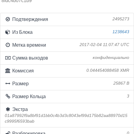
8fdc4b07c1b9
Подтверждения
2495273
Из Блока
1238643
Метка времени
2017-02-04 11:07:47 UTC
Сумма выходов
конфиденциально
Комиссия
0.044454088458 XMR
Размер
25867 B
Размер Кольца
3
Экстра
01a87992f9a8bf91d1bb0c4b3d3c8043ef99d175b82aa88970d15
c9995f6593bab
Разблокировка
0