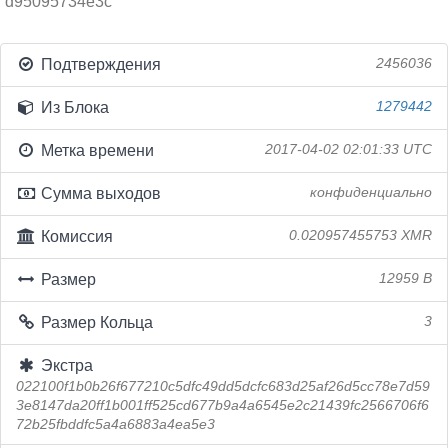
d95095734e3c
Подтверждения
2456036
Из Блока
1279442
Метка времени
2017-04-02 02:01:33 UTC
Сумма выходов
конфиденциально
Комиссия
0.020957455753 XMR
Размер
12959 B
Размер Кольца
3
Экстра
022100f1b0b26f677210c5dfc49dd5dcfc683d25af26d5cc78e7d59
3e8147da20ff1b001ff525cd677b9a4a6545e2c21439fc2566706f6
72b25fbddfc5a4a6883a4ea5e3