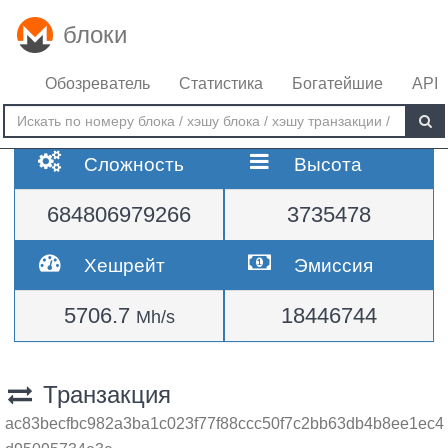
блоки
Обозреватель
Статистика
Богатейшие
API
Сложность
Высота
684806979266
3735478
Хешрейт
Эмиссия
5706.7
18446744
Mh/s
Транзакция
ac83becfbc982a3ba1c023f77f88ccc50f7c2bb63db4b8ee1ec4