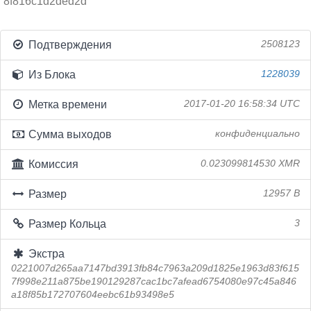
8f816c1d2ded2d
Подтверждения
2508123
Из Блока
1228039
Метка времени
2017-01-20 16:58:34 UTC
Сумма выходов
конфиденциально
Комиссия
0.023099814530 XMR
Размер
12957 B
Размер Кольца
3
Экстра
0221007d265aa7147bd3913fb84c7963a209d1825e1963d83f615
7f998e211a875be190129287cac1bc7afead6754080e97c45a846
a18f85b172707604eebc61b93498e5