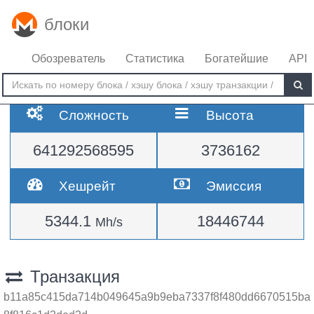
блоки
Обозреватель
Статистика
Богатейшие
API
Сложность
Высота
641292568595
3736162
Хешрейт
Эмиссия
5344.1
18446744
Mh/s
Транзакция
b11a85c415da714b049645a9b9eba7337f8f480dd6670515ba