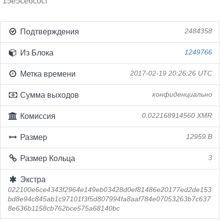
15e5ce6c0cf
Подтверждения
2484358
Из Блока
1249766
Метка времени
2017-02-19 20:26:26 UTC
Сумма выходов
конфиденциально
Комиссия
0.022168914560 XMR
Размер
12959 B
Размер Кольца
3
Экстра
022100e6ce4343f2964e149eb03428d0ef81486e20177ed2de153
bd8e94c845ab1c97101f3f5d807994fa8aaf784e07053263b7c637
8e636b1158cb762bce575a68140bc