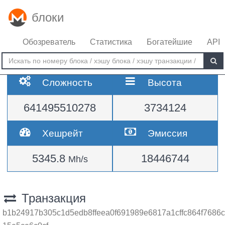
блоки
Обозреватель
Статистика
Богатейшие
API
Сложность
Высота
641495510278
3734124
Хешрейт
Эмиссия
5345.8
18446744
Mh/s
Транзакция
b1b24917b305c1d5edb8ffeea0f691989e6817a1cffc864f7686c