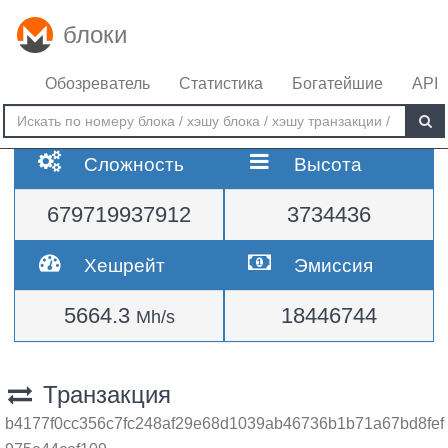
блоки
Обозреватель
Статистика
Богатейшие
API
Сложность
Высота
679719937912
3734436
Хешрейт
Эмиссия
5664.3
18446744
Mh/s
Транзакция
b4177f0cc356c7fc248af29e68d1039ab46736b1b71a67bd8fef