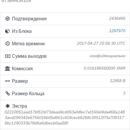
975e44cef109
Подтверждения
2436466
Из Блока
1297970
Метка времени
2017-04-27 20:56:30 UTC
Сумма выходов
конфиденциально
Комиссия
0.016186560000 XMR
Размер
12958 B
Размер Кольца
3
Экстра
02210051aad17bf51fd73dead4cd063efdfec7af160ef4da468a148
3acd299342e6756016b05d661c419cecb6268c30512f7fa708317
5bc1290333b78d6a6dbecb0aa58f