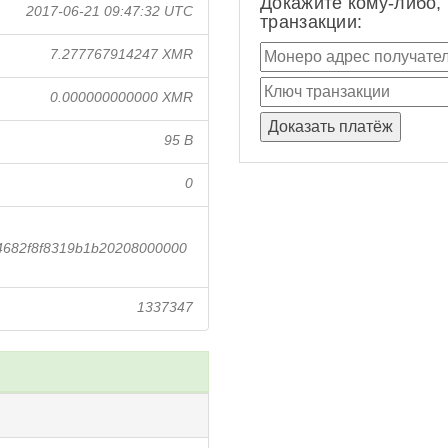
Докажите кому-либо,
2017-06-21 09:47:32 UTC
транзакции:
7.277767914247 XMR
0.000000000000 XMR
95 B
0
4682f8f8319b1b20208000000
1337347