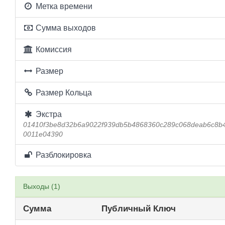
Метка времени
Сумма выходов
Комиссия
Размер
Размер Кольца
Экстра
01410f3be8d32b6a9022f939db5b4868360c289c068deab6c8b
0011e04390
Разблокировка
Выходы (1)
Сумма
Публичный Ключ