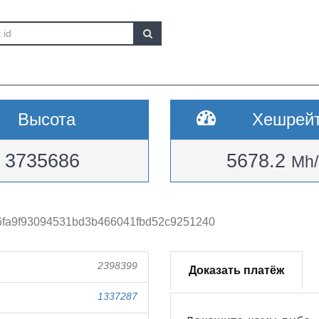
Высота
Хешрей
3735686
5678.2
Mh/
6fa9f93094531bd3b466041fbd52c9251240
2398399
Доказать платёж
1337287