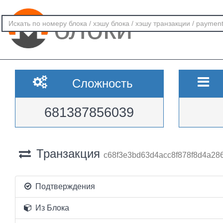
блоки
Сложность
681387856039
Транзакция
c68f3e3bd63d4acc8f878f8d4a28
Подтверждения
Из Блока