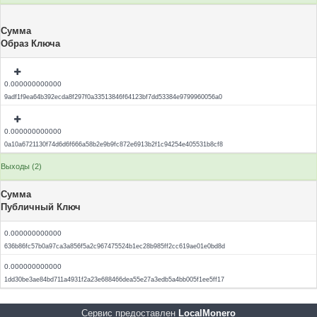
Сумма
Образ Ключа
0.000000000000
9adf1f9ea64b392ecda8f297f0a33513846f64123bf7dd53384e9799960056a0
0.000000000000
0a10a6721130f74d6d6f666a58b2e9b9fc872e6913b2f1c94254e405531b8cf8
Выходы (2)
Сумма
Публичный Ключ
0.000000000000
636b86fc57b0a97ca3a856f5a2c967475524b1ec28b985ff2cc619ae01e0bd8d
0.000000000000
1dd30be3ae84bd711a4931f2a23e688466dea55e27a3edb5a4bb005f1ee5ff17
Сервис предоставлен
LocalMonero