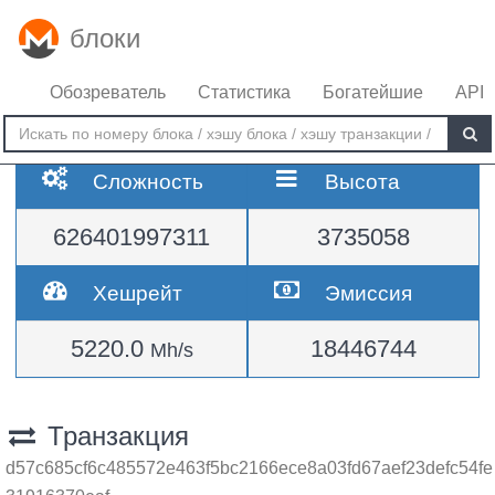
блоки
Обозреватель
Статистика
Богатейшие
API
Сложность
Высота
626401997311
3735058
Хешрейт
Эмиссия
5220.0
18446744
Mh/s
Транзакция
d57c685cf6c485572e463f5bc2166ece8a03fd67aef23defc54fe