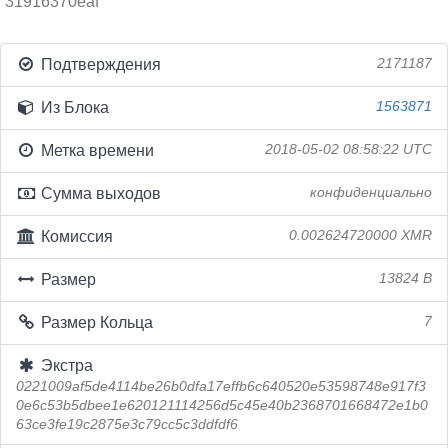
31916370eaf
Подтверждения
2171187
Из Блока
1563871
Метка времени
2018-05-02 08:58:22 UTC
Сумма выходов
конфиденциально
Комиссия
0.002624720000 XMR
Размер
13824 B
Размер Кольца
7
Экстра
0221009af5de4114be26b0dfa17effb6c640520e53598748e917f3
0e6c53b5dbee1e620121114256d5c45e40b2368701668472e1b0
63ce3fe19c2875e3c79cc5c3ddfdf6