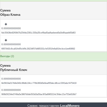
Сумма
Образ Ключа
0.000000000000
fdc05436e92f0647b2544e2391c330a35cef8ad5adfaebeed0a5e8faaeb65d63
0.000000000000
6957b92c8ca91fe95cbf9c29234f57d485331cfe5351fe6a91fecbce1ee60892
Выходы (2)
Сумма
Публичный Ключ
0.000000000000
8e5819a017b8e040c88db134cc776b360d0e6eaf65decd8cec03f2abcf475419
0.000000000000
906b5f234e0749a5e3867b0de503d3a50ac6f3a6965214c5fdec21e753e816b7
Сервис предоставлен
LocalMonero