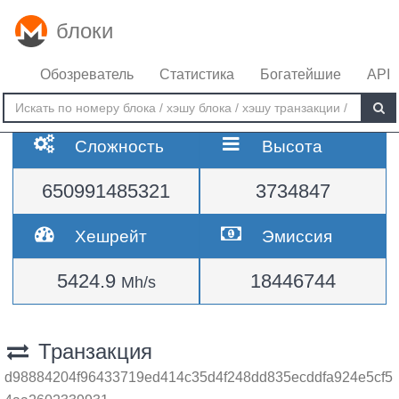
блоки
Обозреватель
Статистика
Богатейшие
API
Сложность
Высота
650991485321
3734847
Хешрейт
Эмиссия
5424.9
18446744
Mh/s
Транзакция
d98884204f96433719ed414c35d4f248dd835ecddfa924e5cf5