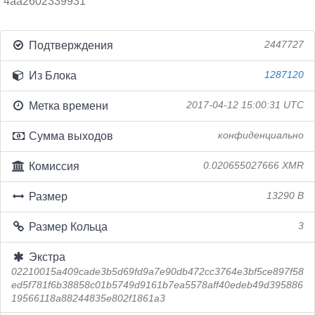
4aa2602339931
Подтверждения
2447727
Из Блока
1287120
Метка времени
2017-04-12 15:00:31 UTC
Сумма выходов
конфиденциально
Комиссия
0.020655027666 XMR
Размер
13290 B
Размер Кольца
3
Экстра
02210015a409cade3b5d69fd9a7e90db472cc3764e3bf5ce897f58
ed5f781f6b38858c01b5749d9161b7ea5578aff40edeb49d395886
19566118a88244835e802f1861a3