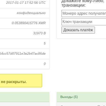
Докажите кому-либо,
2017-01-17 17:52:56 UTC
транзакции:
конфиденциально
0.053890415776 XMR
31973 B
5
e54cc57d07911e3e2b47ac86de
0
не раскрыты.
Выходы (5)