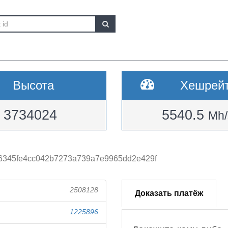
Высота
Хешрей
3734024
5540.5
Mh/
6345fe4cc042b7273a739a7e9965dd2e429f
2508128
Доказать платёж
1225896