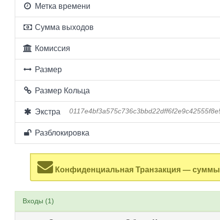
Метка времени
Сумма выходов
Комиссия
Размер
Размер Кольца
Экстра
0117e4bf3a575c736c3bbd22dff6f2e9c42555f8
Разблокировка
Конфиденциальная Транзакция — суммы 
Входы (1)