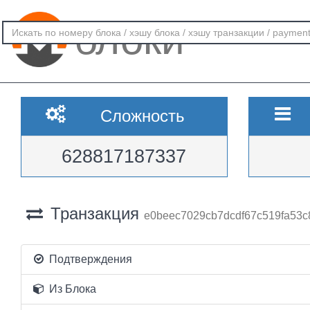
блоки
Сложность
628817187337
Транзакция
e0beec7029cb7dcdf67c519fa53c
Подтверждения
Из Блока