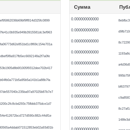
Сумма
Пуб
0.000000000000
f95862036b69bf9ff814d325fc0899
8ebfbc3
0.000000000000
d9fb710
7fe41c0b935e949b3915581dc3ef963
0.000000000000
8c7229
fa06773d62e851bd1c8f69c154e701a
0.000000000000
1193a8c
bef5f8a917fb5ec6692148a2f7a0fe
0.000000000000
a4d36d
53b1905d8b6f1005f9312dee702b417
0.000000000000
995b75f
ab64fb0a771b5a95b5a141b1a88b7fa
0.000000000000
bf6379
87de557040c235ba97a97025b87b7e7
0.000000000000
c9a8583
6200c2fc8cbd293c75fbbb375dce1d7
0.000000000000
8c27af
554e412672bcd727d590c882c44df1e
0.000000000000
148fe3
30565a4ddab071512853eb02a93d01b
0.000000000000