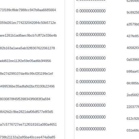
629549
71f189cf8de7988cc947b8aa6685664
0.000000000000
9c8925
0.000000000000
f059d261ec774232042084c50b5712e
a3579b
0.000000000000
ee1261b1ad8aec9bcb7cff72e336e4b
427fe8
0.000000000000
40582f3
d82b163a1aea5ab32f8307622061278
0.000000000000
0a53966
badd822ee112f2e59e05ad6b3f4956
0.000000000000
b98aa4
8e27d299107da46c99cf2f1199e1ef
0.000000000000
6fc885
4499536be35adfa8d2bcf3100b22496
0.000000000000
2ed56f2
8030878f45f5398343f9083f3a594
0.000000000000
220377f
642fd2c9be2821daf06df577e8f3d5
0.000000000000
612c92
a7c5776727ee712f018161a080a4651
0.000000000000
031e68
9738b21132a2a95ba40ccee474a9a85