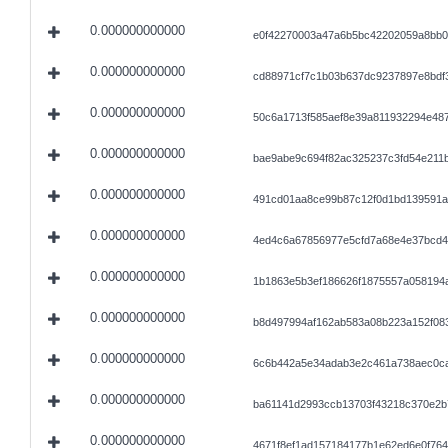
0.000000000000
e0f42270003a47a6b5bc42202059a8bb
0.000000000000
cd88971cf7c1b03b637dc9237897e8bdf
0.000000000000
50c6a1713f585aef8e39a811932294e48
0.000000000000
bae9abe9c694f82ac325237c3fd54e211
0.000000000000
491cd01aa8ce99b87c12f0d1bd139591a
0.000000000000
4ed4c6a67856977e5cfd7a68e4e37bcd
0.000000000000
1b1863e5b3ef186626f1875557a058194
0.000000000000
b8d497994af162ab583a08b223a152f08
0.000000000000
6c6b442a5e34adab3e2c461a738aec0c
0.000000000000
ba61141d2993ccb13703f43218c370e2b
0.000000000000
4671f8ef1ad157184177b1e62ed6e0f76