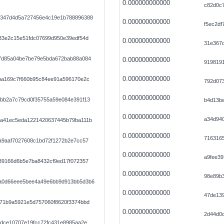
0.000000000000
c82d0c
0347d4d5a727456e4c19e1b788896388
0.000000000000
f5ec2df
33e2c15e51fdc07699d950e39edf54d
0.000000000000
31e367
7d85a04be7be79e5bda672bab88a084
0.000000000000
919819
0.000000000000
ba169c7f660b95c84ee91a596170e2c
792d07
0.000000000000
bb2a7c79cd0f35755a59e084e391f13
b4d13be
0.000000000000
a34d940
4a41ec5eda1221420637445b79ba111b
0.000000000000
7163165
a9aaf7027608c1bd72f1272b2e7cc57
0.000000000000
a9fee39
39166d6b5e7ba8432cf9ed17f072357
0.000000000000
98e89b3
a0d66eee5bee4a49e6bb9d913bb5d3b6
0.000000000000
47de139
71b9a5921e5d757060f8620f3374bbd
0.000000000000
2d44d0
4dce10707e19fcc72fc431e8985aa2e