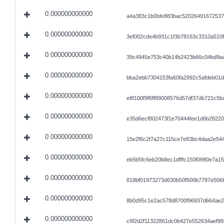
0.000000000000
a4a383c1b0bfe883bac52026491672537
0.000000000000
3ef002cde4b931c1f3b78163c3310a510
0.000000000000
39c4945e753c40b14b2423b66c04bd9aa
0.000000000000
bba2ebb7304153fa60fa2992c5afdeb01
0.000000000000
e8f100f9f6ff89008576d57df37db721c5
0.000000000000
e35d6ecf802473f1e70444fee1d6b28220
0.000000000000
15e2f6c2f7a27c115ce7e83bc4daa2e54
0.000000000000
eb5b5fc6eb20b8ec1dfffc150f0980e7a15
0.000000000000
818bf01973273d630b50f500b7787e5068
0.000000000000
8b0d95c1e2ac578d8700f96937d664ae2
0.000000000000
c9f2d2f11322861dc0b427e552634aef9