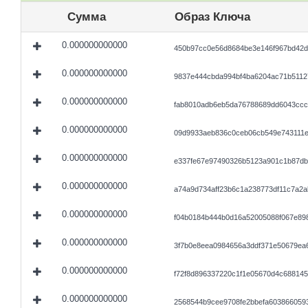
Сумма
Образ Ключа
0.000000000000
450b97cc0e56d8684be3e146f967bd42de
0.000000000000
9837e444cbda994bf4ba6204ac71b5112
0.000000000000
fab8010adb6eb5da76788689dd6043ccc
0.000000000000
09d9933aeb836c0ceb06cb549e743111ed
0.000000000000
e337fe67e97490326b5123a901c1b87db
0.000000000000
a74a9d734aff23b6c1a238773df11c7a2
0.000000000000
f04b0184b444b0d16a52005088f067e89
0.000000000000
3f7b0e8eea0984656a3ddf371e50679ea
0.000000000000
f72f8d896337220c1f1e05670d4c68814
0.000000000000
2568544b9cee9708fe2bbefa603866059