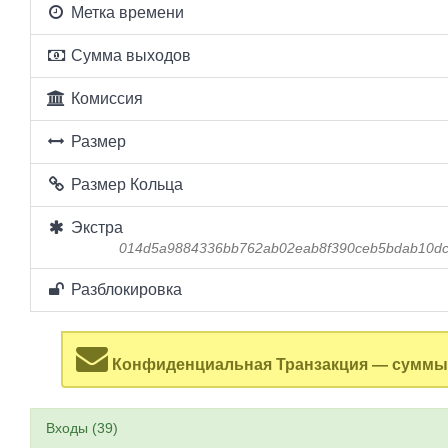
Метка времени
Сумма выходов
Комиссия
Размер
Размер Кольца
Экстра
014d5a9884336bb762ab02eab8f390ceb5bdab10d
Разблокировка
Конфиденциальная Транзакция — суммы 
Входы (39)