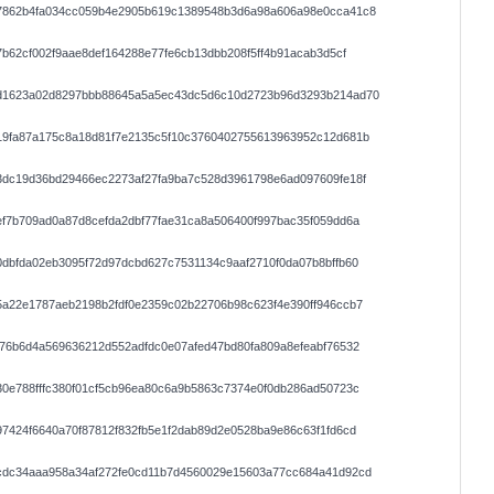
7862b4fa034cc059b4e2905b619c1389548b3d6a98a606a98e0cca41c8
7b62cf002f9aae8def164288e77fe6cb13dbb208f5ff4b91acab3d5cf
d1623a02d8297bbb88645a5a5ec43dc5d6c10d2723b96d3293b214ad70
19fa87a175c8a18d81f7e2135c5f10c3760402755613963952c12d681b
3dc19d36bd29466ec2273af27fa9ba7c528d3961798e6ad097609fe18f
f7b709ad0a87d8cefda2dbf77fae31ca8a506400f997bac35f059dd6a
dbfda02eb3095f72d97dcbd627c7531134c9aaf2710f0da07b8bffb60
a22e1787aeb2198b2fdf0e2359c02b22706b98c623f4e390ff946ccb7
76b6d4a569636212d552adfdc0e07afed47bd80fa809a8efeabf76532
0e788fffc380f01cf5cb96ea80c6a9b5863c7374e0f0db286ad50723c
7424f6640a70f87812f832fb5e1f2dab89d2e0528ba9e86c63f1fd6cd
cdc34aaa958a34af272fe0cd11b7d4560029e15603a77cc684a41d92cd