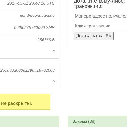
Докажите кому-либо,
2017-05-31 23:48:16 UTC
транзакции:
конфиденциально
0.298378760000 XMR
256568 B
5
c26ed932000d229ba16702b68
0
не раскрыты.
Выходы (38)