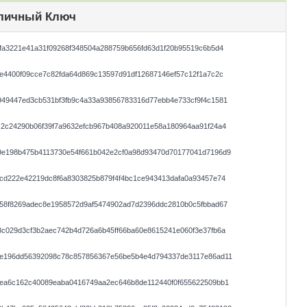
личный Ключ
fa3221e41a31f09268f348504a288759b656fd63d1f20b95519c6b5d4
e4400f09cce7c82fda64d869c13597d91df12687146ef57c12f1a7c2c
949447ed3cb531bf3fb9c4a33a93856783316d77ebb4e733cf9f4c1581
2c24290b06f39f7a9632efcb967b408a920011e58a180964aa91f24a4
9e198b475b4113730e54f661b042e2cf0a98d93470d70177041d7196d9
cd222e42219dc8f6a8303825b879f4f4bc1ce943413dafa0a93457e74
758f8269adec8e1958572d9af5474902ad7d2396ddc2810b0c5fbbad67
c029d3cf3b2aec742b4d726a6b45ff66ba60e8615241e060f3e37fb6a
1e196dd56392098c78c857856367e56be5b4e4d794337de3117e86ad11
dea6c162c40089eaba0416749aa2ec646b8de112440f0f655622509bb1