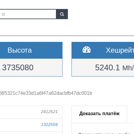
Высота
Хешрей
3735080
5240.1
Mh/
885321c74e33d1a6f47a62dacbfb47dc001b
2412521
Доказать платёж
1322559