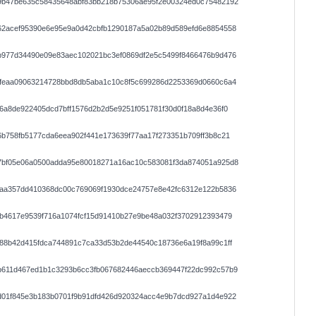
9b47be635c58435648abf83bb218b75306ae95f2e00324ed0c75482192
62acef95390e6e95e9a0d42cbfb1290187a5a02b89d589efd6e8854558
b977d34490e09e83aec102021bc3ef0869df2e5c5499f8466476b9d476
5feaa09063214728bbd8db5aba1c10c8f5c699286d2253369d0660c6a4
6a8de922405dcd7bff1576d2b2d5e9251f051781f30d0f18a8d4e36f0
b758fb5177cda6eea902f441e173639f77aa17f273351b709ff3b8c21
7bf05e06a0500adda95e80018271a16ac10c583081f3da874051a925d8
baa357dd410368dc00c769069f1930dce24757e8e42fc6312e122b5836
b4617e9539f716a1074fcf15d91410b27e9be48a032f3702912393479
88b42d415fdca744891c7ca33d53b2de44540c18736e6a19f8a99c1ff
b611d467ed1b1c3293b6cc3fb067682446aeccb369447f22dc992c57b9
d01f845e3b183b0701f9b91dfd426d920324acc4e9b7dcd927a1d4e922