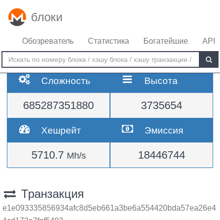
блоки
Обозреватель
Статистика
Богатейшие
API
Сложность
Высота
685287351880
3735654
Хешрейт
Эмиссия
5710.7
18446744
Mh/s
Транзакция
e1e093335856934afc8d5eb661a3be6a554420bda57ea26e4