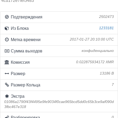
4cd172e7fef5483
Подтверждения
2502473
Из Блока
1233181
Метка времени
2017-01-27 20:10:00 UTC
Сумма выходов
конфиденциально
Комиссия
0.022875934172 XMR
Размер
13186 B
Размер Кольца
7
Экстра
01086a1790f43f4495e9fe9034f0cae965bcd5dd0c65b3ce9af090d
3fbc467e318
Разблокировка
0