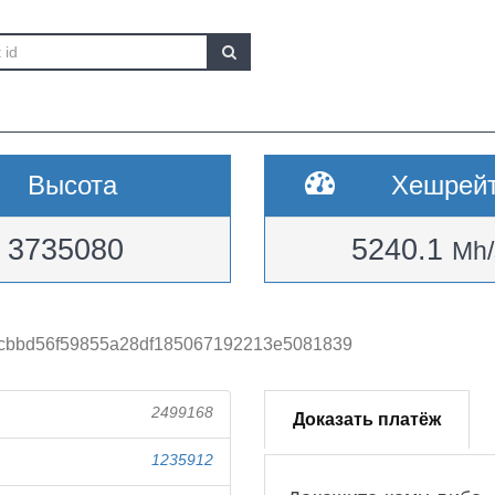
Высота
Хешрей
3735080
5240.1
Mh/
cbbd56f59855a28df185067192213e5081839
2499168
Доказать платёж
1235912