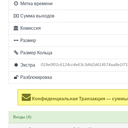
Метка времени
Сумма выходов
Комиссия
Размер
Размер Кольца
Экстра
019e0f01c6124cc4e63c3dfd2d614574aa8e1f71
Разблокировка
Конфиденциальная Транзакция — суммы 
Входы (4)