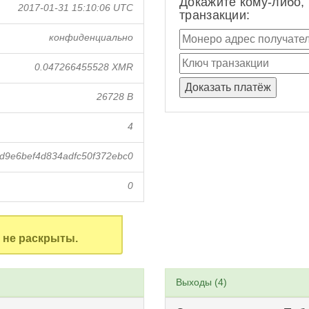
Докажите кому-либо,
2017-01-31 15:10:06 UTC
транзакции:
конфиденциально
0.047266455528 XMR
26728 B
4
d9e6bef4d834adfc50f372ebc0
0
не раскрыты.
Выходы (4)