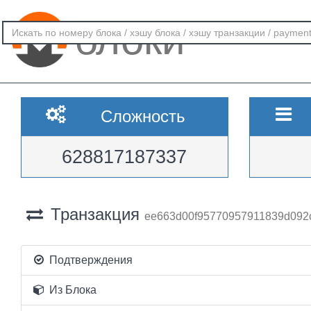
блоки
Сложность
628817187337
Транзакция
ee663d00f95770957911839d092
Подтверждения
Из Блока